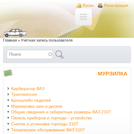
Перейти к основному содержанию
Skip to search
Login links
Логин
Регистрация
Вы здесь
Главная
»
Учётная запись пользователя
Поиск
Форма поиска
МУРЗИЛКА
Карбюратор ВАЗ
Трансмиссия
Кронштейн педалей
Маркировка шин и дисков
Общие сведения и габаритные размеры ВАЗ 2107
Панель приборов и торпедо - устройство
Снятие и установка торпеды 2107
Техническое обслуживание ВАЗ 2107