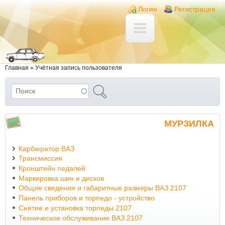
Перейти к основному содержанию
Skip to search
Login links
Логин
Регистрация
Вы здесь
Главная
»
Учётная запись пользователя
Поиск
Форма поиска
МУРЗИЛКА
Карбюратор ВАЗ
Трансмиссия
Кронштейн педалей
Маркировка шин и дисков
Общие сведения и габаритные размеры ВАЗ 2107
Панель приборов и торпедо - устройство
Снятие и установка торпеды 2107
Техническое обслуживание ВАЗ 2107