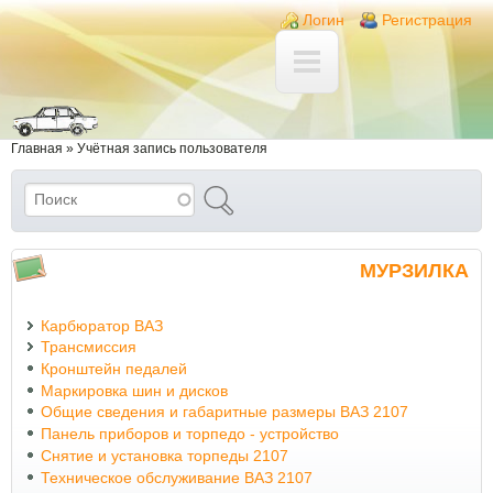
Перейти к основному содержанию
Skip to search
Login links
Логин
Регистрация
Вы здесь
Главная
»
Учётная запись пользователя
Поиск
Форма поиска
МУРЗИЛКА
Карбюратор ВАЗ
Трансмиссия
Кронштейн педалей
Маркировка шин и дисков
Общие сведения и габаритные размеры ВАЗ 2107
Панель приборов и торпедо - устройство
Снятие и установка торпеды 2107
Техническое обслуживание ВАЗ 2107