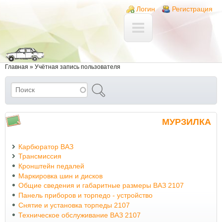
Перейти к основному содержанию
Skip to search
Login links
Логин
Регистрация
Вы здесь
Главная
»
Учётная запись пользователя
Поиск
Форма поиска
МУРЗИЛКА
Карбюратор ВАЗ
Трансмиссия
Кронштейн педалей
Маркировка шин и дисков
Общие сведения и габаритные размеры ВАЗ 2107
Панель приборов и торпедо - устройство
Снятие и установка торпеды 2107
Техническое обслуживание ВАЗ 2107