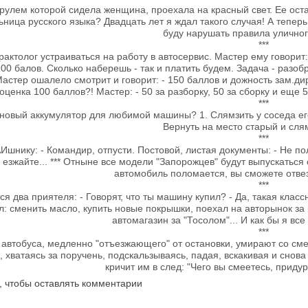
рулем которой сидела женщина, проехала на красный свет. Ее оста
ьница русского языка? Двадцать лет я ждал такого случая! А теперь
буду нарушать правила улично
***
актолог устраиваться на работу в автосервис. Мастер ему говорит
100 балов. Сколько наберешь - так и платить будем. Задача - разоб
Мастер ошалело смотрит и говорит: - 150 баллов и дожность зам.дир
оценка 100 баллов?! Мастер: - 50 за разборку, 50 за сборку и еще 5
***
" новый аккумулятор для любимой машины? 1. Слямзить у соседа его
Вернуть на место старый и сля
***
Ишнику: - Командир, отпусти. Постовой, листая документы: - Не по
 езжайте... *** Отныне все модели "Запорожцев" будут выпускатьс
автомобиль поломается, вы сможете отвезт
***
я два приятеля: - Говорят, что ты машину купил? - Да, такая клас
л: сменить масло, купить новые покрышки, поехал на авторынок за 
автомагазин за "Тосолом"... И как бы я вс
***
автобуса, медленно "отъезжающего" от остановки, умирают со смеха
, хватаясь за поручень, подскальзываясь, падая, вскакивая и снов
кричит им в след: "Чего вы смеетесь, придур
, чтобы оставлять комментарии