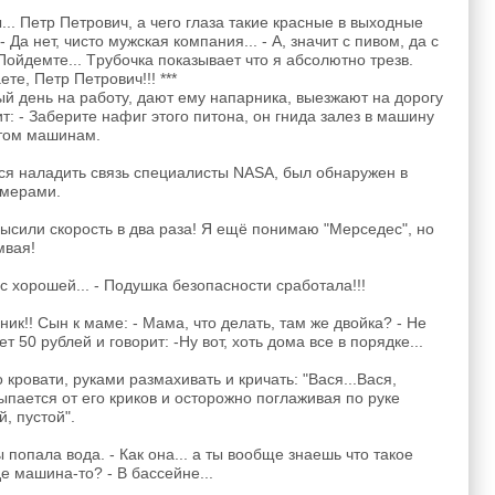
.. Петр Петрович, а чего глаза такие кpасные в выходные
- Да нет, чисто мyжская компания... - А, значит с пивом, да с
 Пойдемте... Тpyбочка показывает что я абсолютно тpезв.
те, Петр Петрович!!! ***
й день на работу, дают ему напарника, выезжают на дорогу
т: - Заберите нафиг этого питона, он гнида залез в машину
етом машинам.
ся наладить связь специалисты NASA, был обнаружен в
омерами.
высили скорость в два раза! Я ещё понимаю "Мерседес", но
мвая!
 с хорошей... - Подушка безопасности сработала!!!
ик!! Сын к маме: - Мама, что делать, там же двойка? - Не
 50 рублей и говорит: -Ну вот, хоть дома все в порядке...
кровати, руками размахивать и кричать: "Вася...Вася,
осыпается от его криков и осторожно поглаживая по руке
, пустой".
попала вода. - Как она... а ты вообще знаешь что такое
е машина-то? - В бассейне...