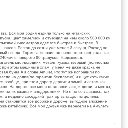
ва. Вся моя родня ездила только на китайских
пуска, цвет хамелион и отъездил на нем около 500 000 км.
 тысячей километров едет все быстрее и быстрее. В
 шансов. Разгон до сотни уже менее 3 секунд. Расход по
вый всегда. Тормоза жесткие но очень короткие(встаю как
 240кмч в повороте 90 градусов. Надежность
игатель миллиардник, металл кузова твердый (полностью
сех при этом машины в хлам, у меня же даже краска не
ая буква А в слове Amulet, что тут же исправили по
масло на долив(по гарантии бесплатно) и ищут хоть какие
ся вообще, при этом дорогу держит и зимой и летом как
ше. На дороге все меня останавливают, и девки, и менты,
ми на их джипы и внедорожники. Но я не соглашаюсь, так
м, а недавно соседский трактор вытащил из целины.
она становится все дороже и дороже, выгодное вложение
(тоже китайскую).Все мои друзья уже пересели на Амулеты.