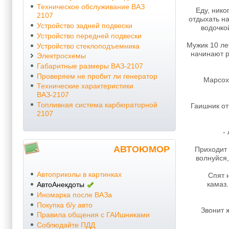
Техническое обслуживание ВАЗ
Едy, нико
2107
отдыхать на
Устройство задней подвески
водочкой
Устройство передней подвески
Мужик 10 ле
Устройство стеклоподъемника
начинают р
Электросхемы
Габаритные размеры ВАЗ-2107
Проверяем не пробит ли генератор
Марсох
Технические характеристики
ВАЗ-2107
Топливная система карбюраторной
Гаишник от
2107
-
АВТОЮМОР
Приходит 
волнуйся,
Автоприколы в картинках
Спят 
камаз.
АвтоАнекдоты
Иномарка после ВАЗа
Покупка б/у авто
Звонит 
Правила общения с ГАИшниками
Соблюдайте ПДД