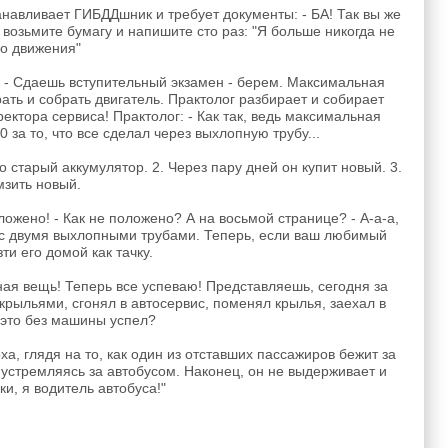
навливает ГИБДДшник и требует документы: - БА! Так вы же
 возьмите бумагу и напишите сто раз: "Я больше никогда не
го движения"
: - Сдаешь вступительный экзамен - берем. Максимальная
рать и собрать двигатель. Практолог разбирает и собирает
ектора сервиса! Практолог: - Как так, ведь максимальная
0 за то, что все сделал через выхлопную трубу...
 старый аккумулятор. 2. Через пару дней он купит новый. 3.
мзить новый.
ложено! - Как не положено? А на восьмой странице? - А-а-а,
я с двумя выхлопными трубами. Теперь, если ваш любимый
и его домой как тачку.
сная вещь! Теперь все успеваю! Представляешь, сегодня за
крыльями, сгонял в автосервис, поменял крылья, заехал в
е это без машины успел?
, глядя на то, как один из отставших пассажиров бежит за
а устремляясь за автобусом. Наконец, он не выдерживает и
ки, я водитель автобуса!"