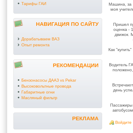
Тарифы ГАИ
Машина, за 
моя учител
НАВИГАЦИЯ ПО САЙТУ
Пришел пр
оценка - 
движок. 
Дорабатываем ВАЗ
Опыт ремонта
Как "купить
РЕКОМЕНДАЦИИ
Водитель ГА
положено,
Бензонасосы ДААЗ vs Pekar
Встречаютс
Высоковольтные провода
день успе
Габаритные огни
Масляный фильтр
Пассажиры 
автобусом
РЕКЛАМА
Войдите