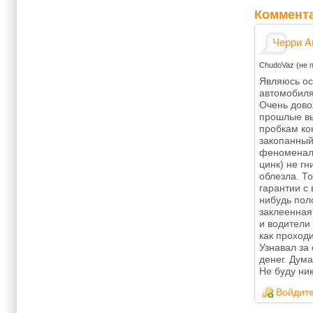
Коммент
Черри А
ChudoVaz (не 
Являюсь ос
автомобиля
Очень дово
прошлые вы
пробкам ко
закопанный
феноменаль
цинк) не гн
облезла. Т
гарантии с
нибудь пол
заклеенная
и водители
как проход
Узнавал за
денег. Дума
Не буду ник
Войдит