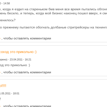
0 - 14:58
е, когда я ездил на стареньком бмв меня все время пытались обгон
чень бесило, и теперь, когда мой бизнес наконец пошел вверх, я с
зменилось?
по прежнему пытаются обогнать долбаные стритрейсеры на тюнингов
е
, чтобы оставлять комментарии
соход это прикольно :)
ерено)
-
23.04.2011 - 16:21
од это прикольно :)
е
, чтобы оставлять комментарии
!!!!
1.05.2011 - 18:01
!
е
, чтобы оставлять комментарии