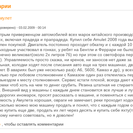
арии
мулет
проверено)
-
03.02.2009 - 00:14
трым приверженцом автомобилей всех марок китайского производст
х, включая прадеда и прапрадеда. Купил себе Amulet 2008 года вы
лен покупкой. Двигатель постоянно проходит обкатку и с каждой 10
ходные участвовал в гонках, у ребят на Бентли и Феррари не было
нечно великоват(около 2х литров 76) но при этом со светофора пер
). Управляемость просто сказка, ни кренов, ни заносов нет даже за
ная, колодки ходят после списания авто еще на трех машинах, дв
иет. В авариях был уже несколько раз(с А6, S600, Камаз и др), у в
олько при лобовом столкновении с Камазом один раз отклеилась перв
 выездом к месту столкновения. Сервис кстати плохой, всегда дают 
омки чтоб хоть на чем то денег срубить. Резина штатная не стирает
. Внешний вид у машины с каждым днем становится все лучше и луч
 дорогих иномарок, просят рассказать о машине, и поменяться с ни
имость у Амулета хорошая, овраги не замечает, реки проходит ходо
 сколько можно мою машину продать и понял, что с каждым годом 
ю купить еще две, продать их лет через десять и купить себе яхту
ому ничего советовать, но я доволен!
е
, чтобы оставлять комментарии