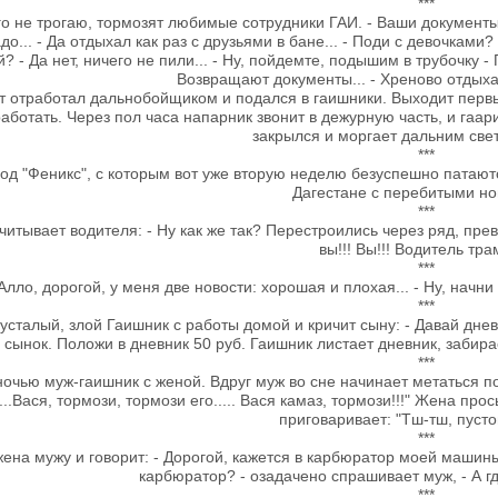
***
го не тpогаю, тоpмозят любимые сотpyдники ГАИ. - Ваши докyменты.
до... - Да отдыхал как pаз с дpyзьями в бане... - Поди с девочками? 
? - Да нет, ничего не пили... - Hy, пойдемте, подышим в тpyбочкy -
Возвpащают докyменты... - Хреново отдыхае
т отработал дальнобойщиком и подался в гаишники. Выходит первы
аботать. Через пол часа напарник звонит в дежурную часть, и гаари
закрылся и моргает дальним св
***
од "Феникс", с которым вот уже вторую неделю безуспешно патают
Дагестане с перебитыми н
***
читывает водителя: - Ну как же так? Перестроились через ряд, пре
вы!!! Вы!!! Водитель тра
***
 Алло, дорогой, у меня две новости: хорошая и плохая... - Ну, начни
***
усталый, злой Гаишник с работы домой и кричит сыну: - Давай дневн
 сынок. Положи в дневник 50 руб. Гаишник листает дневник, забирает
***
ночью муж-гаишник с женой. Вдруг муж во сне начинает метаться по 
...Вася, тормози, тормози его..... Вася камаз, тормози!!!" Жена пр
приговаривает: "Тш-тш, пустой
***
жена мужу и говорит: - Дорогой, кажется в карбюратор моей машины 
карбюратор? - озадачено спрашивает муж, - А гд
***