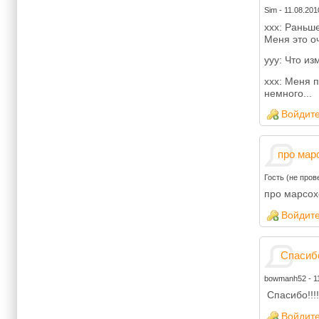
Sim
-
11.08.201
xxx: Раньш
Меня это о
yyy: Что и
xxx: Меня 
немного...
Войдит
про мар
Гость (не пров
про марсох
Войдит
Спасибо!
bowmanh52
-
1
Спасибо!!!!
Войдит