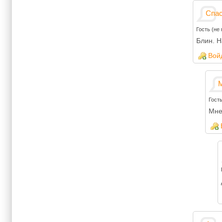
Спас
Гость (не
Блин. Н
Вой
М
Гост
Мне