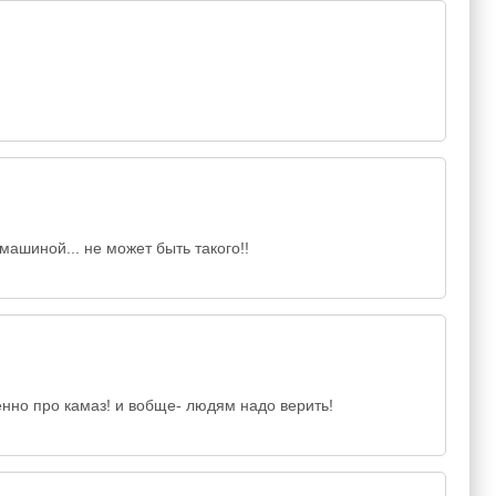
машиной... не может быть такого!!
бенно про камаз! и вобще- людям надо верить!