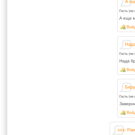
А ещ
Гость (не
А еще м
Вой
Нада
Гость (не
Нада бр
Вой
Беру
Гость (не
Заверни
Вой
xxx: Ран