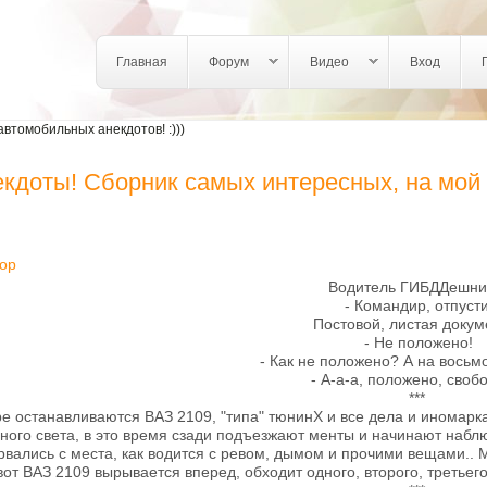
Login links
Главная
Форум
Видео
Вход
втомобильных анекдотов! :)))
кдоты! Сборник самых интересных, на мой в
ор
Водитель ГИБДДешни
- Командир, отпусти
Постовой, листая докум
- Не положено!
- Как не положено? А на восьм
- А-а-а, положено, свобо
***
е останавливаются ВАЗ 2109, "типа" тюнинХ и все дела и иномарка,
еного света, в это время сзади подъезжают менты и начинают наблю
рвались с места, как водится с ревом, дымом и прочими вещами.. 
вот ВАЗ 2109 вырывается вперед, обходит одного, второго, третьего