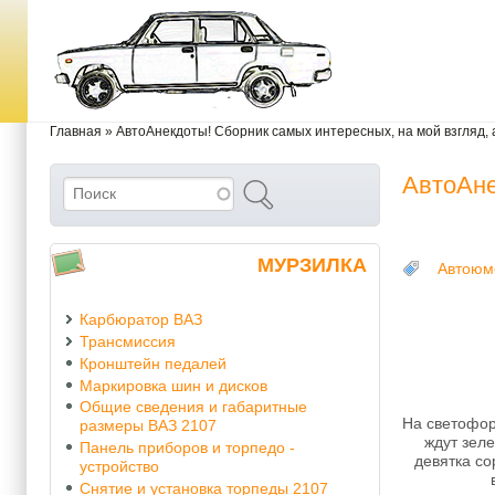
Перейти к основному содержанию
Skip to search
Вы здесь
Главная
»
АвтоАнекдоты! Сборник самых интересных, на мой взгляд, а
АвтоАне
Поиск
Форма поиска
МУРЗИЛКА
Автоюм
Карбюратор ВАЗ
Трансмиссия
Кронштейн педалей
Маркировка шин и дисков
Общие сведения и габаритные
На светофор
размеры ВАЗ 2107
ждут зел
Панель приборов и торпедо -
девятка со
устройство
Снятие и установка торпеды 2107