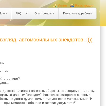
Логин
Регистрация
Поиск
FAQ
Опыт ремонта
Полезные доработки
згляд, автомобильных анекдотов! :)))
ку:
.
енты:
ой странице?
ден...
 девятка начинает нагонять обороты, провоцирует на гонку,
дать за данным "заездом". Как только загорелся зеленый
Менты не долго думая комментируют все в матюгальник: "И
... прижимается к обочине и готовит документы!"