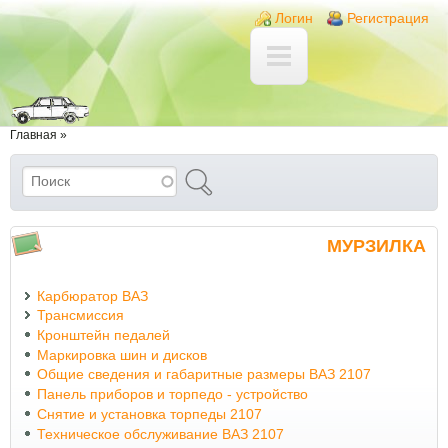
Перейти к основному содержанию
Skip to search
Login links
Логин
Регистрация
Вы здесь
Главная
»
Поиск
Форма поиска
МУРЗИЛКА
Карбюратор ВАЗ
Трансмиссия
Кронштейн педалей
Маркировка шин и дисков
Общие сведения и габаритные размеры ВАЗ 2107
Панель приборов и торпедо - устройство
Снятие и установка торпеды 2107
Техническое обслуживание ВАЗ 2107