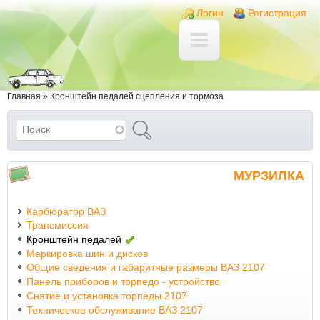
Перейти к основному содержанию
Skip to search
Login links
Логин
Регистрация
Вы здесь
Главная
»
Кронштейн педалей сцепления и тормоза
Поиск
Форма поиска
МУРЗИЛКА
Карбюратор ВАЗ
Трансмиссия
Кронштейн педалей
Маркировка шин и дисков
Общие сведения и габаритные размеры ВАЗ 2107
Панель приборов и торпедо - устройство
Снятие и установка торпеды 2107
Техническое обслуживание ВАЗ 2107