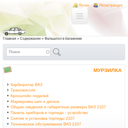
Перейти к основному содержанию
Skip to search
Login links
Логин
Регистрация
Вы здесь
Главная
»
Содержание
»
Фальшпол в багажнике
Поиск
Форма поиска
МУРЗИЛКА
Карбюратор ВАЗ
Трансмиссия
Кронштейн педалей
Маркировка шин и дисков
Общие сведения и габаритные размеры ВАЗ 2107
Панель приборов и торпедо - устройство
Снятие и установка торпеды 2107
Техническое обслуживание ВАЗ 2107