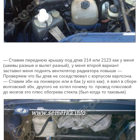
— Ставим переднюю крышку под дпкв 214 или 2123 как у меня
(шкивы разные и вылет разный), у меня второй вариант
заставил меня поднять вентилятор радиатора повыше —
Проверяем что бы дпкв не соседствовал с корпусом карлсона.
— Ставим эбн на лонжерон или в бак (у кого как); я взял в сборе
волговский эбн, другого не хотел почему то. провод плюсовой
до мозгов это плюс обогрева стекла (был когда то таковым).