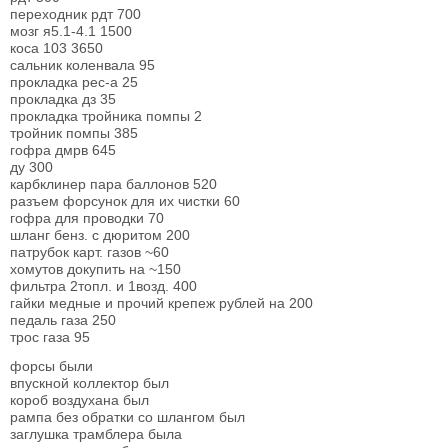
переходник рдт 700
мозг я5.1-4.1 1500
коса 103 3650
сальник коленвала 95
прокладка рес-а 25
прокладка дз 35
прокладка тройника помпы 2
тройник помпы 385
гофра дмрв 645
ду 300
карбклинер пара баллонов 520
разъем форсунок для их чистки 60
гофра для проводки 70
шланг бенз. с дюритом 200
патрубок карт. газов ~60
хомутов докупить на ~150
фильтра 2топл. и 1возд. 400
гайки медные и прочий крепеж рублей на 200
педаль газа 250
трос газа 95
форсы были
впускной коллектор был
короб воздухана был
рампа без обратки со шлангом был
заглушка трамблера была