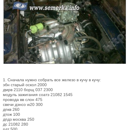
1. Сначала нужно собрать все железо в кучу в кучу:
эбн старый оскол 2000
дмрв 2110 борщ 037 2300
модуль зажигания соатэ 21082 1545
провода вв слон 475
свечи дэнсо w20 300
дпкв 260
дтож 100
дпдз москва 250
дс 21082 280
рдт 500