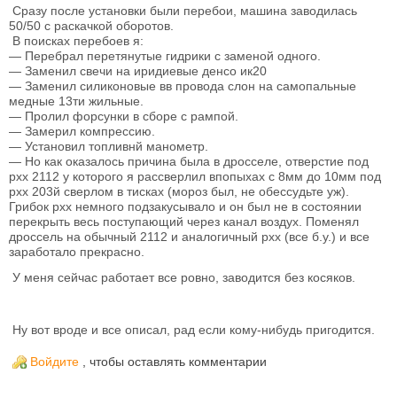
Сразу после установки были перебои, машина заводилась
50/50 с раскачкой оборотов.
В поисках перебоев я:
— Перебрал перетянутые гидрики с заменой одного.
— Заменил свечи на иридиевые денсо ик20
— Заменил силиконовые вв провода слон на самопальные
медные 13ти жильные.
— Пролил форсунки в сборе с рампой.
— Замерил компрессию.
— Установил топливнй манометр.
— Но как оказалось причина была в дросселе, отверстие под
рхх 2112 у которого я рассверлил впопыхах с 8мм до 10мм под
рхх 203й сверлом в тисках (мороз был, не обессудьте уж).
Грибок рхх немного подзакусывало и он был не в состоянии
перекрыть весь поступающий через канал воздух. Поменял
дроссель на обычный 2112 и аналогичный рхх (все б.у.) и все
заработало прекрасно.
У меня сейчас работает все ровно, заводится без косяков.
Ну вот вроде и все описал, рад если кому-нибудь пригодится.
Войдите
, чтобы оставлять комментарии