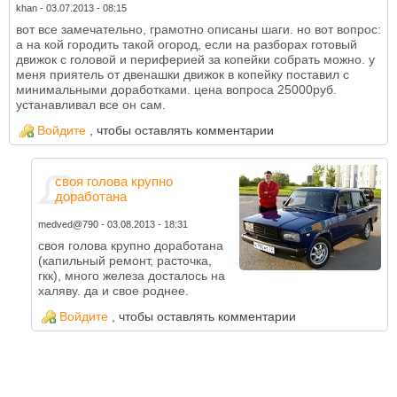
khan
-
03.07.2013 - 08:15
вот все замечательно, грамотно описаны шаги. но вот вопрос:
а на кой городить такой огород, если на разборах готовый
движок с головой и периферией за копейки собрать можно. у
меня приятель от двенашки движок в копейку поставил с
минимальными доработками. цена вопроса 25000руб.
устанавливал все он сам.
Войдите
, чтобы оставлять комментарии
своя голова крупно
доработана
medved@790
-
03.08.2013 - 18:31
своя голова крупно доработана
(капильный ремонт, расточка,
гкк), много железа досталось на
халяву. да и свое роднее.
Войдите
, чтобы оставлять комментарии