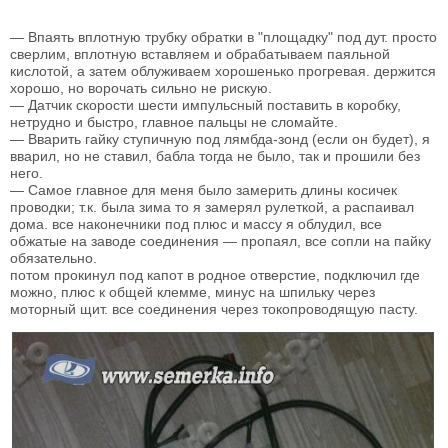
— Впаять вплотную трубку обратки в "площадку" под дут. просто
сверлим, вплотную вставляем и обрабатываем паяльной
кислотой, а затем облуживаем хорошенько прогревая. держится
хорошо, но ворочать сильно не рискую.
— Датчик скорости шести импульсный поставить в коробку,
нетрудно и быстро, главное пальцы не сломайте.
— Вварить гайку ступичную под лямбда-зонд (если он будет), я
вварил, но не ставил, бабла тогда не было, так и прошили без
него.
— Самое главное для меня было замерить длины косичек
проводки; т.к. была зима то я замерял рулеткой, а распаивал
дома. все наконечники под плюс и массу я облудил, все
обжатые на заводе соединения — пропаял, все сопли на пайку
обязательно.
потом прокинул под капот в родное отверстие, подключил где
можно, плюс к общей клемме, минус на шпильку через
моторный щит. все соединения через токопроводящую пасту.