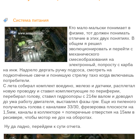
Система питания
Кто мало-мальски понимает в
физике, тот должен понимать
отличие в этих двух понятиях. В
общем я решил
эволюционировать и перейти с
механического
смесеобразования на
электронный, попросту с карба
на инж. Надоело дергать ручку подсоса, смотреть на
подкопчённые свечи и поникшую стрелку тахо когда включаешь
потребители.
С лета собирал комплект воедино, железо и датчики, расплетал
новую проводку и ставил комплектующие по периферии,
перебирал голову, ставил гидроопоры с 214м валом и доводил
до ума работу двигателя, выставлял фазы грм. Еще из пиленого
получилась голова с каналами 33/30, фрезеровка плоскости на
1,5мм, каналы в коллекторе + поперечные отверстия на 15мм в
ресивере, чтобы мотор не дох на оборотах.
Ну да ладно, перейдем к сути отчета.