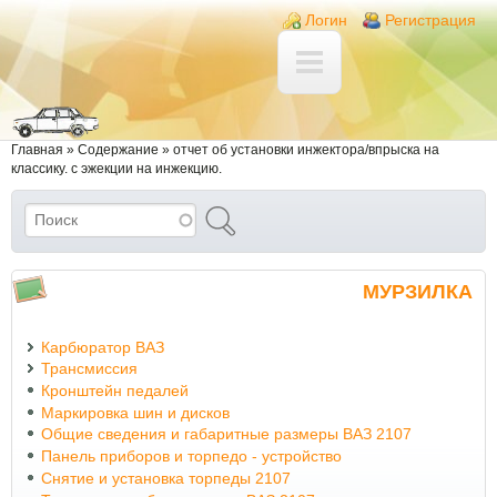
Перейти к основному содержанию
Skip to search
Login links
Логин
Регистрация
Вы здесь
Главная
»
Содержание
»
отчет об установки инжектора/впрыска на
классику. с эжекции на инжекцию.
Поиск
Форма поиска
МУРЗИЛКА
Карбюратор ВАЗ
Трансмиссия
Кронштейн педалей
Маркировка шин и дисков
Общие сведения и габаритные размеры ВАЗ 2107
Панель приборов и торпедо - устройство
Снятие и установка торпеды 2107