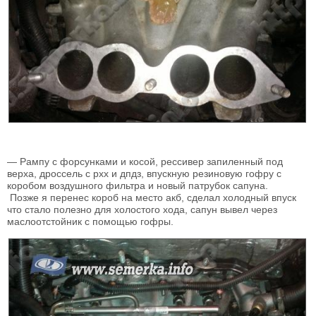
— Рампу с форсунками и косой, рессивер запиленный под
верха, дроссель с рхх и дпдз, впускную резиновую гофру с
коробом воздушного фильтра и новый патрубок сапуна.
Позже я перенес короб на место акб, сделал холодный впуск
что стало полезно для холостого хода, сапун вывел через
маслоотстойник с помощью гофры.