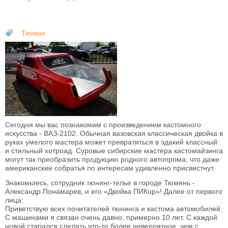
Тюнинг
Сегодня мы вас познакомим с произведением кастомного
искусства - ВАЗ-2102. Обычная вазовская классическая двойка в
руках умелого мастера может превратиться в эдакий классный
и стильный хотроад. Суровые сибирские мастера кастомайзинга
могут так преобразить продукцию родного автопрома, что даже
американские собратья по интересам удивленно присвистнут.
Знакомьтесь, сотрудник тюнинг-телье в городе Тюмень -
Александр Понамарев, и его «Двойка ПИКup»! Далее от первого
лица:
Приветствую всех почитателей тюнинга и кастома автомобилей.
С машинами я связан очень давно, примерно 10 лет. С каждой
новой старался сделать что-то более невероятное, чем с