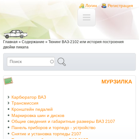
Перейти к основному содержанию
Skip to search
Login links
Логин
Регистрация
Вы здесь
Главная
»
Содержание
»
Тюнинг ВАЗ-2102 или история построения
двойки пикапа
Поиск
Форма поиска
МУРЗИЛКА
Карбюратор ВАЗ
Трансмиссия
Кронштейн педалей
Маркировка шин и дисков
Общие сведения и габаритные размеры ВАЗ 2107
Панель приборов и торпедо - устройство
Снятие и установка торпеды 2107