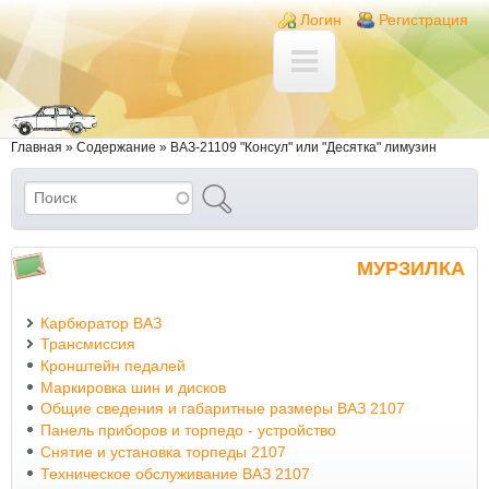
Перейти к основному содержанию
Skip to search
Login links
Логин
Регистрация
Вы здесь
Главная
»
Содержание
»
ВАЗ-21109 "Консул" или "Десятка" лимузин
Поиск
Форма поиска
МУРЗИЛКА
Карбюратор ВАЗ
Трансмиссия
Кронштейн педалей
Маркировка шин и дисков
Общие сведения и габаритные размеры ВАЗ 2107
Панель приборов и торпедо - устройство
Снятие и установка торпеды 2107
Техническое обслуживание ВАЗ 2107