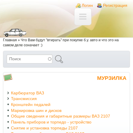
Перейти к основному содержанию
Skip to search
Login links
Логин
Регистрация
Вы здесь
Главная
»
Что Вам будут "втирать" при покупке б.у. авто и что это на
самом деле означает :)
Поиск
Форма поиска
МУРЗИЛКА
Карбюратор ВАЗ
Трансмиссия
Кронштейн педалей
Маркировка шин и дисков
Общие сведения и габаритные размеры ВАЗ 2107
Панель приборов и торпедо - устройство
Снятие и установка торпеды 2107