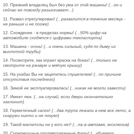
10. Прежний владелец был без ума от этой машины!
(...он и
сейчас ее повсюду разыскивает...)
11. Развал отрегулирован!
(...развалится в течение месяца -
не раньше и не позже)
12. Схождение - в пределах нормы!
(...50% цифр на
автомобиле сходятся с цифрами техпаспорта)
13. Машина - огонь!
(...и очень сильный, судя по дыму из
выхлопной трубы)
14. Посмотрите, как играет краска на боках!
(...только не
смотрите на ржавую и мятую крышу)
15. Hа ухабах Вы не зацепитесь глушителем!
(...по причине
отсутствия последнего)
16. Зимой не эксплуатировалась!
(...никак не могли завести)
17. Имеет люк.
(...на случай, если двери окончательно
заклинит)
18. Герметичный салон!
(...два трупа лежали в нем все лето, а
снаружи никто и не почуял)
19. Такой магнитолы ни у кого нет!
(...ла-а-амповая, эксклюзив)
20. Супермощные противотуманные фары!
(...убивают