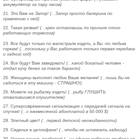
аккумулятор за пару часов)
21. Это Вам не Запор!
(...Запор просто балерина по
сравнению с ней)
22. Такая резвая!
(...хрен остановишь по причине плохо
работающих тормозов)
23. Все будут только по магистрали ездить, а Вы -по любым
горкам!
(...поскольку у Вас работают только первая передача
и задний ход)
24. Все будут Вам завидовать!
(...какой богатый человек -
отдал кучу денег за такое барахло)
25. Женщины выполнят любое Ваше желание!
(...лишь бы не
садиться в эту машину - СТРАШНО!)
26. Можете на рыбалку ездить!
(...рыбу ГЛУШИТЬ
отвалившимся глушителем)
27. Суперсовременная сигнализация с передачей сигнала на
спутник!
(...с ежемесячной абонплатой в 50 000 $)
28. Элитный цвет!
(...первой детской неожиданности)
29. Сиденья в целлофане!
(...чтобы не испачкать задницу)
30. Чистая панель приборов!
(...ни одного рабочего прибора на