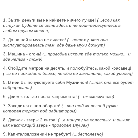
1. За эти деньги вы не найдете ничего лучше!
(...если как
истукан будете стоять здесь и не поинтересуетесь в
любом другом месте)
2. Да на ней и муха не сидела!
(...потому, что она
эксплуатировалась там, где даже мухи дохнут)
3. Машина - огонь!
(...проводка искрит где только можно... и
где нельзя - тоже)
4. Отойдите метров на десять, и полюбуйтесь, какой красавец!
(...и не подходите ближе, чтобы не заметить, какой уродец)
5. В ней Вы почувствуете себя Мужчиной!
(...так она вся будет
вибрировать)
6. Движок только после капремонта!
(...ежемесячного)
7. Заводится с пол-оборота!
(...вон той железной ручки,
которая торчит под радиатором)
8. Движок - зверь: 2 литра!
(...в минуту на холостых, и рычит
как настоящий зверь - прогорел глушак)
9. Капиталовложений не требует!
(...бесполезно)