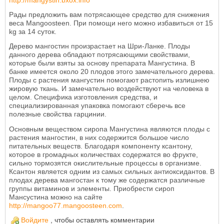
http://mangystin.bxox.info
Рады предложить вам потрясающее средство для снижения
веса Mangoosteen. При помощи него можно избавиться от 15
kg за 14 суток.
Дерево мангостин произрастает на Шри-Ланке. Плоды
данного дерева обладают потрясающими свойствами,
которые были взяты за основу препарата Мангустина. В
банке имеется около 20 плодов этого замечательного дерева.
Плоды с растения мангустин помогают растопить излишнею
жировую ткань. И замечательно воздействуют на человека в
целом. Специфика изготовления средства, и
специализированная упаковка помогают сберечь все
полезные свойства гарцинии.
Основным веществом сиропа Мангустина являются плоды с
растения мангостин, в них содержится большое число
питательных веществ. Благодаря компоненту ксантону,
которое в громадных количествах содержатся во фрукте,
сильно тормозятся окислительные процессы в организме.
Ксантон является одним из самых сильных антиоксидантов. В
плодах дерева мангостан к тому же содержатся различные
группы витаминов и элементы. Приобрести сироп
Мансустина можно на сайте
http://mangoo77.mangoosteen.com
.
Войдите
, чтобы оставлять комментарии