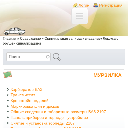
Перейти к основному содержанию
Skip to search
Login links
Логин
Регистрация
Вы здесь
Главная
»
Содержание
»
Оригинальная записка к владельцу Лексуса с
орущей сигнализацией
Поиск
Форма поиска
МУРЗИЛКА
Карбюратор ВАЗ
Трансмиссия
Кронштейн педалей
Маркировка шин и дисков
Общие сведения и габаритные размеры ВАЗ 2107
Панель приборов и торпедо - устройство
Снятие и установка торпеды 2107