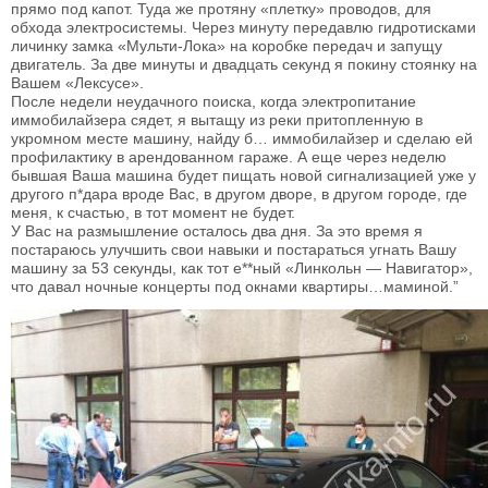
прямо под капот. Туда же протяну «плетку» проводов, для
обхода электросистемы. Через минуту передавлю гидротисками
личинку замка «Мульти-Лока» на коробке передач и запущу
двигатель. За две минуты и двадцать секунд я покину стоянку на
Вашем «Лексусе».
После недели неудачного поиска, когда электропитание
иммобилайзера сядет, я вытащу из реки притопленную в
укромном месте машину, найду б… иммобилайзер и сделаю ей
профилактику в арендованном гараже. А еще через неделю
бывшая Ваша машина будет пищать новой сигнализацией уже у
другого п*дара вроде Вас, в другом дворе, в другом городе, где
меня, к счастью, в тот момент не будет.
У Вас на размышление осталось два дня. За это время я
постараюсь улучшить свои навыки и постараться угнать Вашу
машину за 53 секунды, как тот е**ный «Линкольн — Навигатор»,
что давал ночные концерты под окнами квартиры…маминой.”