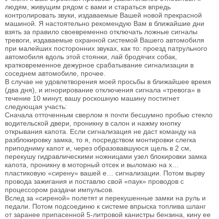
людям, живущим рядом с вами и стараться впредь
контролировать звуки, издаваемые Вашей новой прекрасной
машиной. Я настоятельно рекомендую Вам в ближайшие дни
взять за правило своевременно отключать ложные сигналы
тревоги, издаваемые охранной системой Вашего автомобиля
при малейших посторонних звуках, как то: проезд патрульного
автомобиля вдоль этой стоянки, лай бродячих собак,
кратковременное дежурное срабатывание сигнализации в
соседнем автомобиле, прочее.
В случае не удовлетворения моей просьбы в ближайшее время
(два дня), и игнорирование отключения сигнала «тревога» в
течение 10 минут, вашу роскошную машину постигнет
следующая участь:
Сначала отточенным сверлом я почти бесшумно пробью стекло
водительской двери, проникну в салон и нажму кнопку
открывания капота. Если сигнализация не даст команду на
разблокировку замка, то я, посредством монтировки слегка
приподниму капот и, через образовавшуюся щель в 2 см,
перекушу гидравлическими ножницами узел блокировки замка
капота, проникну в моторный отсек и выломаю на x…
пластиковую «сирену» вашей е… сигнализации. Потом вырву
провода зажигания и поставлю свой «паук» проводов с
процессором раздачи импульсов.
Вслед за «сиреной» полетят и перекушенные замки на руль и
педали. Потом подсоединю к системе впрыска топлива шланг
от заранее припасенной 5-литровой канистры бензина, кину ее