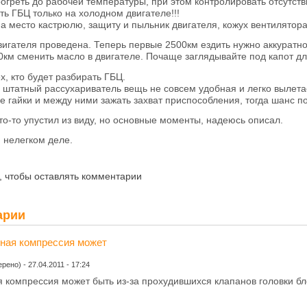
рогреть до рабочей температуры, при этом контролировать отсутст
ть ГБЦ только на холодном двигателе!!!
а место кастрюлю, защиту и пыльник двигателя, кожух вентилятора 
вигателя проведена. Теперь первые 2500км ездить нужно аккуратно 
0км сменить масло в двигателе. Почаще заглядывайте под капот дл
х, кто будет разбирать ГБЦ.
о штатный рассухариватель вещь не совсем удобная и легко вылета
ве гайки и между ними зажать захват приспособления, тогда шанс 
то-то упустил из виду, но основные моменты, надеюсь описал.
 нелегком деле.
, чтобы оставлять комментарии
арии
ная компрессия может
ерено)
-
27.04.2011 - 17:24
 компрессия может быть из-за прохудившихся клапанов головки бл