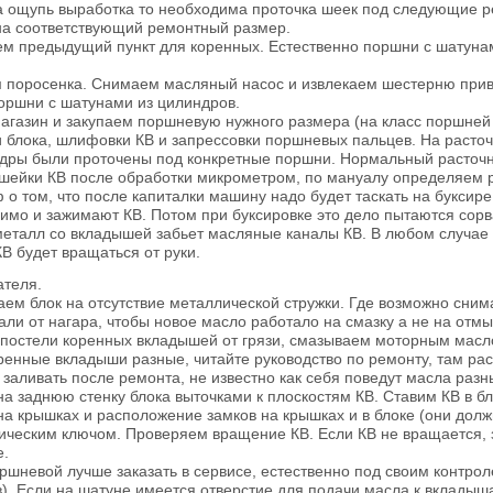
 ощупь выработка то необходима проточка шеек под следующие ре
а соответствующий ремонтный размер.
ем предыдущий пункт для коренных. Естественно поршни с шатунам
 поросенка. Снимаем масляный насос и извлекаем шестерню приво
оршни с шатунами из цилиндров.
магазин и закупаем поршневую нужного размера (на класс поршн
и блока, шлифовки КВ и запрессовки поршневых пальцев. На расточ
дры были проточены под конкретные поршни. Нормальный расточни
шейки КВ после обработки микрометром, по мануалу определяем 
 о том, что после капиталки машину надо будет таскать на буксире
имо и зажимают КВ. Потом при буксировке это дело пытаются сорв
еталл со вкладышей забьет масляные каналы КВ. В любом случае 
В будет вращаться от руки.
ателя.
аем блок на отсутствие металлической стружки. Где возможно сни
ли от нагара, чтобы новое масло работало на смазку а не на отмы
постели коренных вкладышей от грязи, смазываем моторным масло
ренные вкладыши разные, читайте руководство по ремонту, там расп
 заливать после ремонта, не известно как себя поведут масла ра
на заднюю стенку блока выточками к плоскостям КВ. Ставим КВ в 
на крышках и расположение замков на крышках и в блоке (они долж
ческим ключом. Проверяем вращение КВ. Если КВ не вращается, з
е.
ршневой лучше заказать в сервисе, естественно под своим контроле
). Если на шатуне имеется отверстие для подачи масла к вкладышам