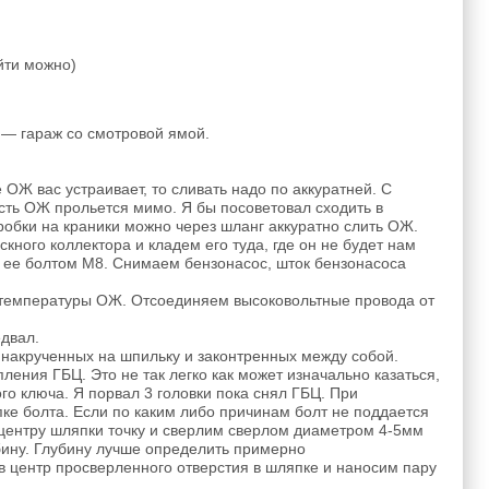
айти можно)
 — гараж со смотровой ямой.
ОЖ вас устраивает, то сливать надо по аккуратней. С
асть ОЖ прольется мимо. Я бы посоветовал сходить в
пробки на краники можно через шланг аккуратно слить ОЖ.
ного коллектора и кладем его туда, где он не будет нам
 ее болтом М8. Снимаем бензонасос, шток бензонасоса
а температуры ОЖ. Отсоединяем высоковольтные провода от
двал.
 накрученных на шпильку и законтренных между собой.
пления ГБЦ. Это не так легко как может изначально казаться,
о ключа. Я порвал 3 головки пока снял ГБЦ. При
ке болта. Если по каким либо причинам болт не поддается
 центру шляпки точку и cверлим сверлом диаметром 4-5мм
бину. Глубину лучше определить примерно
в центр просверленного отверстия в шляпке и наносим пару