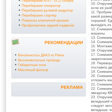
Перебираем КПП - (ч.2) сборка
10. Откручи
Перебираем генератор
если ее раз
Перебираем рулевой редуктор
11. Пробуем
Перебираем стартер
какой разме
Покраска клапанной крышки
поршней. Ед
выпадать из
Профилактика задней подвески
12. Снимаем
машины.
13. Снимаем
14. Снимаем
РЕКОМЕНДАЦИИ
15. Монтажк
16. Откручи
17. Снимаем
Бензонасосы ДААЗ vs Pekar
закрепление
Высоковольтные провода
18. Перевор
Габаритные огни
поставить д
Масляный фильтр
19. Снимаем
20. Снимаем
отломить ма
21. Снимаем
РЕКЛАМА
22. Снимаем
звездочку КВ
23. Откручи
вкладышей и
следует зап
вкладыша: е