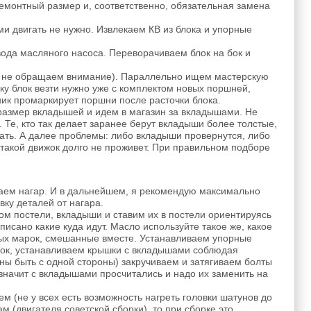
монтный размер и, соответственно, обязательная замена
и двигать не нужно. Извлекаем КВ из блока и упорные
да масляного насоса. Переворачиваем блок на бок и
ей не обращаем внимание). Параллельно ищем мастерскую
ку блок везти нужно уже с комплектом новых поршней,
к промаркирует поршни после расточки блока.
размер вкладышей и идем в магазин за вкладышами. Не
. Те, кто так делает заранее берут вкладыши более толстые,
ать. А далее проблемы: либо вкладыши провернутся, либо
такой движок долго не проживет. При правильном подборе
маем нагар. И в дальнейшем, я рекомендую максимально
вку деталей от нагара.
м постели, вкладыши и ставим их в постели ориентируясь
исано какие куда идут. Масло используйте такое же, какое
зных марок, смешанные вместе. Устанавливаем упорные
блок, устанавливаем крышки с вкладышами соблюдая
ны быть с одной стороны) закручиваем и затягиваем болты
начит с вкладышами просчитались и надо их заменить на
м (не у всех есть возможность нагреть головки шатунов до
 (двигателя советской сборки), то при сборке это