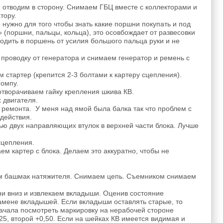
, отводим в сторону. Снимаем ГБЦ вместе с коллекторами и
тору.
нужно для того чтобы знать какие поршни покупать и под
 (поршни, пальцы, кольца), это осовбождает от развесовки
одить в поршень от усилия большого пальца руки и не
 проводку от генератора и снимаем генератор и ремень с
 стартер (крепится 2-3 болтами к картеру сцепления).
помпу.
творачиваем гайку крепления шкива КВ.
 двигателя.
ремонта. У меня над ямой была балка так что проблем с
действия.
ью двух направляющих втулок в верхней части блока. Лучше
сцепления.
м картер с блока. Делаем это аккуратно, чтобы не
аем башмак натяжителя. Снимаем цепь. Съемником снимаем
ни вниз и извлекаем вкладыши. Оценив состояние
мене вкладышей. Если вкладыши оставлять старые, то
начала посмотреть маркировку на нерабочей стороне
5, второй +0,50. Если на шейках КВ имеется видимая и