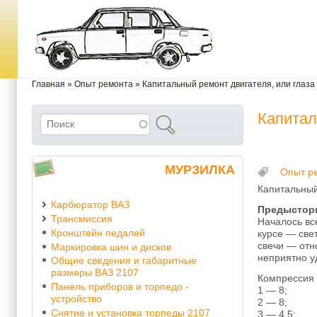
Перейти к основному содержанию
Skip to search
Вы здесь
Главная
»
Опыт ремонта
»
Капитальный ремонт двигателя, или глаза 
Капитал
Поиск
Форма поиска
МУРЗИЛКА
Опыт р
Капитальный 
Карбюратор ВАЗ
Предыстор
Трансмиссия
Началось все
Кронштейн педалей
курсе — све
свечи — отн
Маркировка шин и дисков
неприятно у
Общие сведения и габаритные
размеры ВАЗ 2107
Компрессия 
Панель приборов и торпедо -
1 — 8;
устройство
2 — 8;
Снятие и установка торпеды 2107
3 — 4,5;