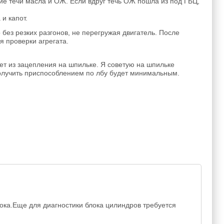
вие течи масла и ОЖ. Если вдруг течь ОЖ пошла из под ГБЦ,
и капот.
без резких разгонов, не перегружая двигатель. После
я проверки агрегата.
ет из зацепления на шпильке. Я советую на шпильке
получить приспособлением по лбу будет минимальным.
ока.Еще для диагностики блока цилиндров требуется