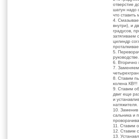
отверстие до
шатун надо с
что ставить 
4. Смазывае
внутри), и 
градусов, п
затягиваем 
цилиндр сог
проталкивае
5. Перевора
руководстве
6. Вторично
7. Заменяем
четырехгран
8. Ставим п
колена КВ!!!
9. Ставим об
двиг еще ра
и устанавли
натяжителя.
10. Заменив
сальника и 
проворачив
11. Ставим 
12. Ставим 
13. Устанавл