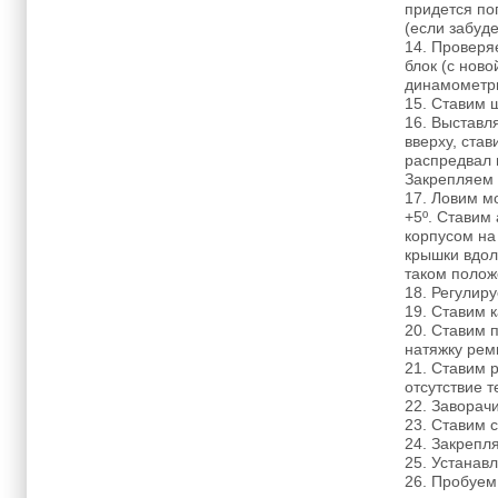
придется по
(если забуде
14. Проверяе
блок (с ново
динамометри
15. Ставим 
16. Выставл
вверху, став
распредвал 
Закрепляем 
17. Ловим м
+5º. Ставим
корпусом на
крышки вдол
таком полож
18. Регулир
19. Ставим 
20. Ставим 
натяжку рем
21. Ставим 
отсутствие 
22. Заворач
23. Ставим 
24. Закрепл
25. Устанав
26. Пробуем 