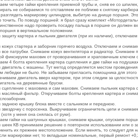
ваем четыре гайки крепления приемной трубы и, сняв ее со шпилек
бирать не собираемся то отставляем ее поближе к снятому карбюра
 разглядеть маркировку цилиндров, выбитую на днище поршня. Это 
р точить. По поводу поршней: я брал сразу комплект «Мотордеталь»
инственное надо проверить посадку пальца в поршне он должен вх
 поршня в вертикальном положении.
 защиту картера и пыльник двигателя (при их наличии), отключаем
 кожух стартера и заборник горячего воздуха. Отключаем и снимаем
 все патрубки. Снимаем кожух вентилятора и радиатор. Снимаем 
ой фиксируем маховик от проворачивания и храповичным ключом о
ваем 4 болта крепления картера сцепления и две гайки на подушках
 двигатель с машины. Тут метод определяется местом проведения 
м лебедки не было. Не забываем пригласить помощника для этого 
ачиваем двигатель вверх картером, при этом следим за целостност
вигатель на деревянные бруски.
 сцепление с маховика и сам маховик. Снимаем пыльник картера 
 масляный фильтр. Откручиваем болты крепления картера и снимае
слозаборник.
 заднюю крышку блока вместе с сальником и переднюю.
 звездочку с поросенка. Выкручиваем ограничитель цепи и сним
 (хотя у меня она снялась от руки).
ваем гайки на шатунных крышках, снимаем крышки, опускаем порш
 шеек КВ принимаем решение о повторном использовании или о за
омнить их прежнее местоположение. Если менять, то следует для 
сли маркировки нет, то вкладыши номинальные, первый ремонт +0,2