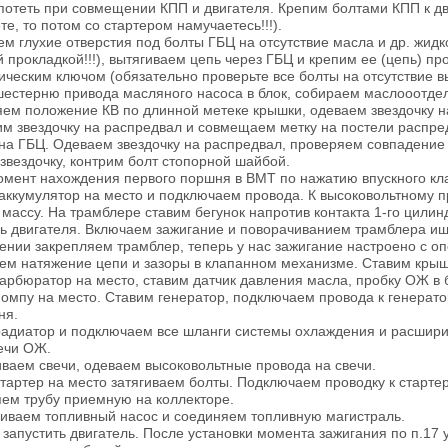
потеть при совмещении КПП и двигателя. Крепим болтами КПП к д
те, то потом со стартером намучаетесь!!!).
м глухие отверстия под болты ГБЦ на отсутствие масла и др. жидко
й прокладкой!!!), вытягиваем цепь через ГБЦ и крепим ее (цепь) пр
ческим ключом (обязательно проверьте все болты на отсутствие вы
шестерню привода масляного насоса в блок, собираем маслооотдел
яем положение КВ по длинной метеке крышки, одеваем звездочку на
им звездочку на распредвал и совмещаем метку на постели распред
на ГБЦ. Одеваем звездочку на распредвал, проверяем совпадение 
звездочку, контрим болт стопорной шайбой.
омент нахождения первого поршня в ВМТ по нажатию впускного кла
 аккумулятор на место и подключаем провода. К высоковольтному 
 массу. На трамблере ставим бегунок напротив контакта 1-го цили
ь двигателя. Включаем зажигание и поворачиванием трамблера ище
ении закрепляем трамблер, теперь у нас зажигание настроено с о
уем натяжение цепи и зазоры в клапанном механизме. Ставим крыш
карбюратор на место, ставим датчик давления масла, пробку ОЖ в 
помпу на место. Ставим генератор, подключаем провода к генерат
ня.
радиатор и подключаем все шланги системы охлаждения и расшири
течи ОЖ.
иваем свечи, одеваем высоковольтные провода на свечи.
стартер на место затягиваем болты. Подключаем проводку к стартер
яем трубу приемную на коллекторе.
ливаем топливный насос и соединяем топливную магистраль.
запустить двигатель. После установки момента зажигания по п.17 