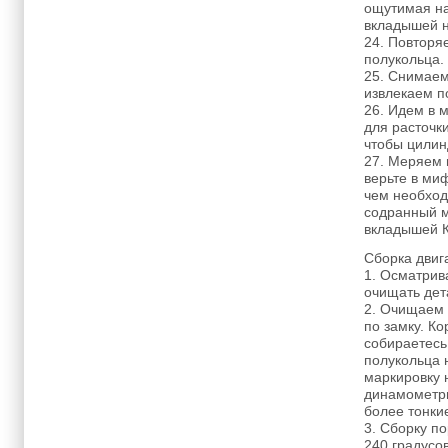
ощутимая на
вкладышей н
24. Повторя
полукольца.
25. Снимаем
извлекаем п
26. Идем в 
для расточк
чтобы цилин
27. Меряем 
верьте в миф
чем необход
содранный м
вкладышей К
Сборка двиг
1. Осматрив
очищать дета
2. Очищаем 
по замку. Ко
собираетесь
полукольца 
маркировку 
динамометри
более тонки
3. Сборку по
240 градусов