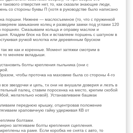
 такового отверстия нет, то, как сказали знающие люди,
шень со стороны буквы П (хотя в руководстве было написано
на поршни. Нижнее — маслосъемное (то, что с пружинкой
проверяем замыкание колец и разводим замки под углами 120
 в поршнях. Смазываем кольца и оправку маслом и
ня. Кладем блок на бок и вставляем поршень с шатуном в
остукивая ручкой молотка или деревянным бруском
так же как и коренные. Момент затяжки смотрим в
ся то меняем вкладыши.
установить болты крепления пыльника (они с
кой.
бразом, чтобы проточка на маховике была со стороны 4-го
все звездочки и цепь, т.к они не внушали доверия и лезть в
ительный палец, ставим поросенка на место, крепим скобой
айбой, желательно новой). Устанавливаем башмак
авливаем переднюю крышку, отцентровав положение
атягиваем храповичную гайку удерживая КВ от
репляем болтами.
омерно затягиваем болты крепления сцепления.
креплены на раме. Если коробка не снята с авто, то