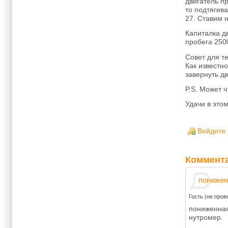
двигатель п
то подтягива
27. Ставим н
Капиталка д
пробега 250
Совет для те
Как известн
завернуть д
P.S. Может ч
Удачи в этом
Войдите
Коммент
понижен
Гость (не пров
пониженная
нутромер.