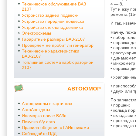
4 — 8.
Техническое обслуживание ВАЗ
Тут и ежу по
2107
ремонта (15
Устройство задней подвески
Устройство передней подвески
И так, извеч
Устройство стеклоподъемника
Начну, пож
Электросхемы
• набор голо
Габаритные размеры ВАЗ-2107
• оправка д
Проверяем не пробит ли генератор
• оправка м
Технические характеристики
• рассухарив
ВАЗ-2107
• динамометр
Топливная система карбюраторной
• микрометр 
2107
• оправка ди
• храповичны
• приспособ
АВТОЮМОР
• двух- или 
По запчастя
Автоприколы в картинках
• поршни;
АвтоАнекдоты
• кольца по
• вкладыши 
Иномарка после ВАЗа
• прокладка 
Покупка б/у авто
• прокладка 
Правила общения с ГАИшниками
Соблюдайте ПДД