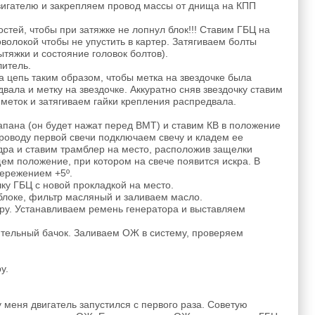
вигателю и закрепляем провод массы от днища на КПП
стей, чтобы при затяжке не лопнул блок!!! Ставим ГБЦ на
оволокой чтобы не упустить в картер. Затягиваем болты
тяжки и состояние головок болтов).
итель.
 цепь таким образом, чтобы метка на звездочке была
вала и метку на звездочке. Аккуратно сняв звездочку ставим
меток и затягиваем гайки крепления распредвала.
пана (он будет нажат перед ВМТ) и ставим КВ в положение
проводу первой свечи подключаем свечу и кладем ее
ндра и ставим трамблер на место, расположив защелки
м положение, при котором на свече появится искра. В
пережением +5º.
ку ГБЦ с новой прокладкой на место.
блоке, фильтр масляный и заливаем масло.
ору. Устанавливаем ремень генератора и выставляем
тельный бачок. Заливаем ОЖ в систему, проверяем
у.
у меня двигатель запустился с первого раза. Советую