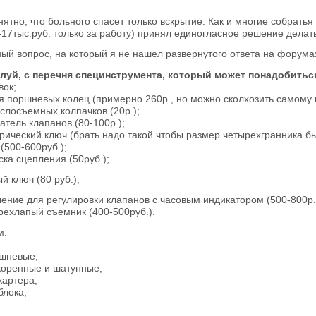
нятно, что больного спасет только вскрытие. Как и многие собратья
-17тыс.руб. только за работу) принял единогласное решение делат
ный вопрос, на который я не нашел развернутого ответа на форумах
алуй, с перечня специнструмента, который может понадобиться
вок;
ля поршневых колец (примерно 260р., но можно сколхозить самому и
аслосъемных колпачков (20р.);
атель клапанов (80-100р.);
ический ключ (брать надо такой чтобы размер четырехгранника был 
(500-600руб.);
ска сцепления (50руб.);
й ключ (80 руб.);
ление для регулировки клапанов с часовым индикатором (500-800р.
трехлапый съемник (400-500руб.).
м:
ршневые;
коренные и шатунные;
картера;
блока;