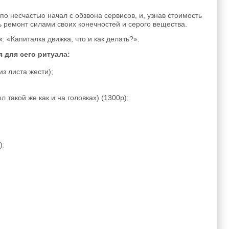
 по несчастью начал с обзвона сервисов, и, узнав стоимость
ь ремонт силами своих конечностей и серого вещества.
: «Капиталка движка, что и как делать?».
 для сего ритуала:
з листа жести);
такой же как и на головках) (1300р);
);