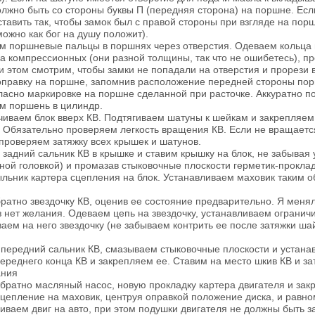
лжно быть со стороны буквы П (передняя сторона) на поршне. Если
тавить так, чтобы замок был с правой стороны при взгляде на пор
можно как бог на душу положит).
м поршневые пальцы в поршнях через отверстия. Одеваем кольца 
два компрессионных (они разной толщины, так что не ошибетесь), 
ри этом смотрим, чтобы замки не попадали на отверстия и прорези
оправку на поршне, запомнив расположение передней стороны порш
ласно маркировке на поршне сделанной при расточке. Аккуратно п
м поршень в цилиндр.
чиваем блок вверх КВ. Подтягиваем шатуны к шейкам и закрепляем 
. Обязательно проверяем легкость вращения КВ. Если не вращает
 проверяем затяжку всех крышек и шатунов.
 задний сальник КВ в крышке и ставим крышку на блок, не забывая 
ной головкой) и промазав стыковочные плоскости герметик-проклад
ыльник картера сцепления на блок. Устанавливаем маховик таким о
ратно звездочку КВ, оценив ее состояние предварительно. Я менял 
з нет желания. Одеваем цепь на звездочку, устанавливаем огранич
ваем на него звездочку (не забываем контрить ее после затяжки ш
 передний сальник КВ, смазываем стыковочные плоскости и устан
переднего конца КВ и закрепляем ее. Ставим на место шкив КВ и з
ания
обратно масляный насос, новую прокладку картера двигателя и зак
сцепление на маховик, центруя оправкой положение диска, и равн
иваем двиг на авто, при этом подушки двигателя не должны быть за