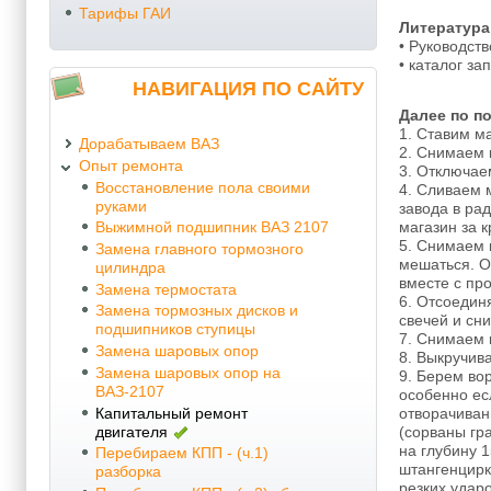
Тарифы ГАИ
Литература
• Руководств
• каталог за
НАВИГАЦИЯ ПО САЙТУ
Далее по по
1. Ставим м
Дорабатываем ВАЗ
2. Снимаем 
Опыт ремонта
3. Отключае
Восстановление пола своими
4. Сливаем 
руками
завода в ра
магазин за к
Выжимной подшипник ВАЗ 2107
5. Снимаем 
Замена главного тормозного
мешаться. О
цилиндра
вместе с пр
Замена термостата
6. Отсоедин
Замена тормозных дисков и
свечей и сн
подшипников ступицы
7. Снимаем 
Замена шаровых опор
8. Выкручив
Замена шаровых опор на
9. Берем вор
ВАЗ-2107
особенно ес
Капитальный ремонт
отворачиван
двигателя
(сорваны гр
на глубину 
Перебираем КПП - (ч.1)
штангенцирк
разборка
резких удар