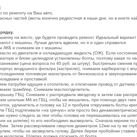
:
о по ремонту на Ваш авто;
пасных частей (весчь конечно редкостная в наши дни, но в инете н
рядку.
ашинку на место, где будете проводить ремонт. Идеальный вариант
капот с машины. Лучше делать вдвоем, но я и один справился.
м АКБ и снимаем ее с машины.
масло из двигателя и охлаждающую жидкость (ОЖ). Если состояние 
диаторе и блоке цилиндров установлены болты, поэтому какая то ч
раниками (цена вопроса по 40 руб. за штуку). Быстренько сменив 
корпус воздушного фильтра (кастрюлю), снимаем карбюратор с впуск
тсоединяем топливную магистраль от бензонасоса и закупориваем
окладками и проставкой.
яем патрубки идущие к отопителю, и отключаем провод от датчик
имаем трамблер. Снимаем маслоотделитель.
крышку ГБЦ. Снимаем с распредвала звездочку и затем сам распре
аем шпильки М6 из ГБЦ, чтобы не мешались, при помощи двух гаек
оток, удлинитель и головку на 12 и пробуем откручивать болты кре
ли ГБЦ подтягивали «на грячую» или просто без динамометрическог
ии нужно следить за тем чтобы головка не перекашивалась на шляп
ани на шляпке) то его необходимо высверлить. Сначала керним по
15мм. Затем рассверливаем сверлом диаметром 12мм на ту же глу
улем, чтобы не засверлить голову. Далее берем пробойник ставим 
ов молотком. Шляпка должна отскочить от болта.