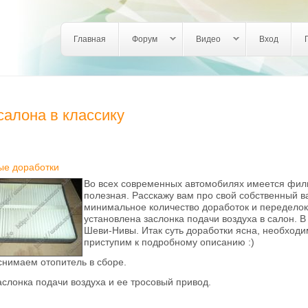
Login links
Главная
Форум
Видео
Вход
салона в классику
ые доработки
Во всех современных автомобилях имеется филь
полезная. Расскажу вам про свой собственный в
минимальное количество доработок и переделок. 
установлена заслонка подачи воздуха в салон. В
Шеви-Нивы. Итак суть доработки ясна, необходим
приступим к подробному описанию :)
снимаем отопитель в сборе.
аслонка подачи воздуха и ее тросовый привод.