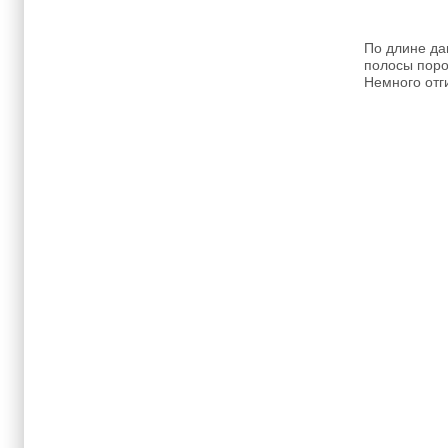
По длине да
полосы поро
Немного отг