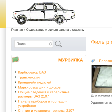
Перейти к основному содержанию
Skip to search
Вы здесь
Главная
»
Содержание
»
Фильтр салона в классику
Фильтр 
Поиск
Форма поиска
МУРЗИЛКА
Полезн
Карбюратор ВАЗ
Трансмиссия
Кронштейн педалей
Маркировка шин и дисков
Общие сведения и габаритные
Для начала 
размеры ВАЗ 2107
Панель приборов и торпедо -
Удаляется з
устройство
Снятие и установка торпеды 2107