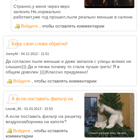
Странно,у меня через верх
залезло.Не,нормально
работает,уже год прошел,пыли реально меньше в салоне.
Войдите
, чтобы оставлять комментарии
Беру свои слова обратно!
JonnyM
-
04.12.2012 - 11:51
Да согласен пыли меньше и даже запахов с улицы всяких не
слышно))) Да и печка почему то стала лучше греть! Я в
общем доволен ))))Классно придумано!
Войдите
, чтобы оставлять комментарии
А если поставить фильтр на
Lesnik_85
-
01.03.2013 - 15:53
А если поставить фильтр на решетку
воздухозаборника на капоте?
Войдите
, чтобы оставлять
комментарии