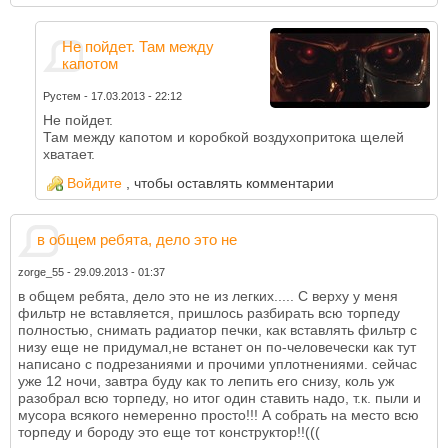
Не пойдет. Там между
капотом
Рустем
-
17.03.2013 - 22:12
Не пойдет.
Там между капотом и коробкой воздухопритока щелей
хватает.
Войдите
, чтобы оставлять комментарии
в общем ребята, дело это не
zorge_55
-
29.09.2013 - 01:37
в общем ребята, дело это не из легких..... С верху у меня
фильтр не вставляется, пришлось разбирать всю торпеду
полностью, снимать радиатор печки, как вставлять фильтр с
низу еще не придумал,не встанет он по-человечески как тут
написано с подрезаниями и прочими уплотнениями. сейчас
уже 12 ночи, завтра буду как то лепить его снизу, коль уж
разобрал всю торпеду, но итог один ставить надо, т.к. пыли и
мусора всякого немеренно просто!!! А собрать на место всю
торпеду и бороду это еще тот конструктор!!(((