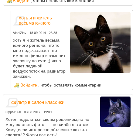
Войдите
, чтобы оставлять комментарии
хоть я и житель
весьма южного
VladiZlav
-
18.09.2014 - 23:38
хоть я и житель весьма
южного региона, что то
мне подсказывает что
именно фильтр и заменит
заслонку по сути ;) явно
будет ледяной
воздухопоток на радиатор
занижен.
Войдите
, чтобы оставлять комментарии
фильтр в салон классики
шура1960
-
03.08.2017 - 19:09
Хотел поделиться своим решением,но не
могу вставить фото.......не силён я в этом!
Кому ,если интересно,объясните как это
сделать!? Фотки все есть!