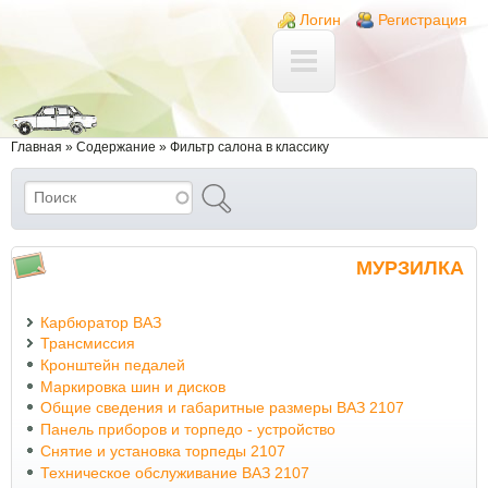
Перейти к основному содержанию
Skip to search
Login links
Логин
Регистрация
Вы здесь
Главная
»
Содержание
»
Фильтр салона в классику
Поиск
Форма поиска
МУРЗИЛКА
Карбюратор ВАЗ
Трансмиссия
Кронштейн педалей
Маркировка шин и дисков
Общие сведения и габаритные размеры ВАЗ 2107
Панель приборов и торпедо - устройство
Снятие и установка торпеды 2107
Техническое обслуживание ВАЗ 2107