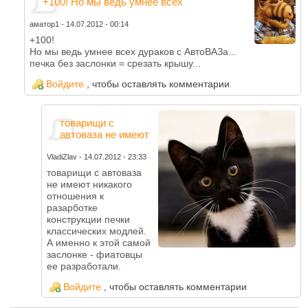
+100! Но мы ведь умнее всех
аматор1
-
14.07.2012 - 00:14
+100!
Но мы ведь умнее всех дураков с АвтоВАЗа...
печка без заслонки = срезать крышу...
Войдите
, чтобы оставлять комментарии
товарищи с
автоваза не имеют
VladiZlav
-
14.07.2012 - 23:33
товарищи с автоваза
не имеют никакого
отношения к
разарботке
конструкции печки
классических модлей.
А именно к этой самой
заслонке - фиатовцы
ее разработали.
Войдите
, чтобы оставлять комментарии