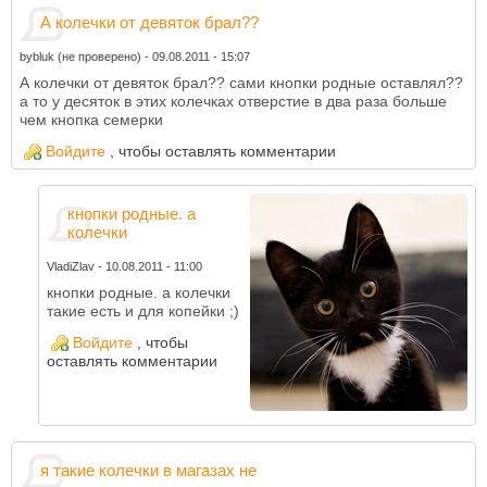
А колечки от девяток брал??
bybluk (не проверено)
-
09.08.2011 - 15:07
А колечки от девяток брал?? сами кнопки родные оставлял??
а то у десяток в этих колечках отверстие в два раза больше
чем кнопка семерки
Войдите
, чтобы оставлять комментарии
кнопки родные. а
колечки
VladiZlav
-
10.08.2011 - 11:00
кнопки родные. а колечки
такие есть и для копейки ;)
Войдите
, чтобы
оставлять комментарии
я такие колечки в магазах не