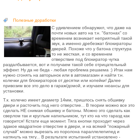
Полезные доработки
С удивлением обнаружил, что даже на
почти новых авто на т.н. "батонах" со
временем возникает неприятный такой
звук, а именно дребезжат блокираторы
дверей. Похоже что у батона структура
то не жесткая, и со временем
отверствие под блокиратор чутка
раздалбывается, вот и получаем такой себе отрицательный
эффект. Ну да не беда - любая проблема решаема :) Итак нам
нужно сгонять на авторынок или в автомагазин и найти т.н.
колечки для блокираторов от десятки или копейки! Далее
привозим все это дело в гараж/домой, и изучаем нюансы для
установки.
Т.к. колечко имеет диаметр 14мм, пришлось снять обшивку
двери и расточить под него отверстие... В теории можно все это
сделать НЕ снимая обшивку и батоны. Можно это сделать как
сверлом так и круглым напильником, тут кто на что гаразд как
говорится! Кстати еще момент. Тяга кнопки проходит через
эдакое квадратное отверстие в двери, и на всякий "пожарный
случай" можно вырезать из поролона параллелепипед и
натянуть на тягу... В результате испытаний установлено -