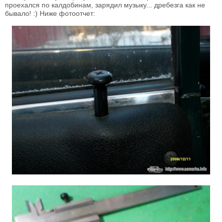
проехался по калдобинам, зарядил музыку... дребезга как не
бывало! :) Ниже фотоотчет: