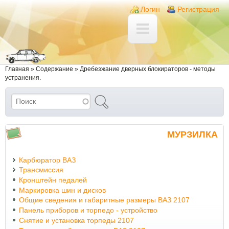
Перейти к основному содержанию
Skip to search
Login links
Логин
Регистрация
Вы здесь
Главная
»
Содержание
»
Дребезжание дверных блокираторов - методы
устранения.
Поиск
Форма поиска
МУРЗИЛКА
Карбюратор ВАЗ
Трансмиссия
Кронштейн педалей
Маркировка шин и дисков
Общие сведения и габаритные размеры ВАЗ 2107
Панель приборов и торпедо - устройство
Снятие и установка торпеды 2107