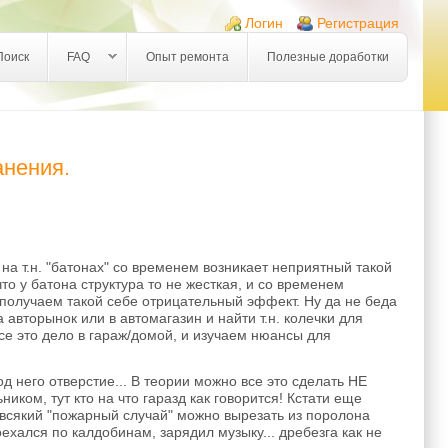
Логин
Регистрация
Поиск
FAQ
Опыт ремонта
Полезные доработки
анения.
на т.н. "батонах" со временем возникает неприятный такой
то у батона структура то не жесткая, и со временем
 получаем такой себе отрицательный эффект. Ну да не беда
авторынок или в автомагазин и найти т.н. колечки для
се это дело в гараж/домой, и изучаем нюансы для
д него отверстие... В теории можно все это сделать НЕ
иком, тут кто на что гаразд как говорится! Кстати еще
а всякий "пожарный случай" можно вырезать из поролона
оехался по калдобинам, зарядил музыку... дребезга как не