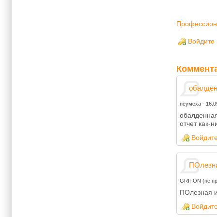
Профессион
Войдите
Коммент
обалден
неумеха
-
16.0
обалденная
отчет как-
Войдит
ПОлезна
GRIFON (не п
ПОлезная и
Войдит