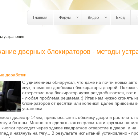
Login links
Главная
Форум
Видео
Вход
ы устранения.
ание дверных блокираторов - методы устр
ые доработки
С удивлением обнаружил, что даже на почти новых авто 
звук, а именно дребезжат блокираторы дверей. Похоже ч
отверствие под блокиратор чутка раздалбывается, вот и
- любая проблема решаема :) Итак нам нужно сгонять на 
блокираторов от десятки или копейки! Далее привозим в
установки.
 имеет диаметр 14мм, пришлось снять обшивку двери и расточить по
ку и батоны. Можно это сделать как сверлом так и круглым напильн
а кнопки проходит через эдакое квадратное отверстие в двери, и н
ед и натянуть на тягу... В результате испытаний установлено - пр