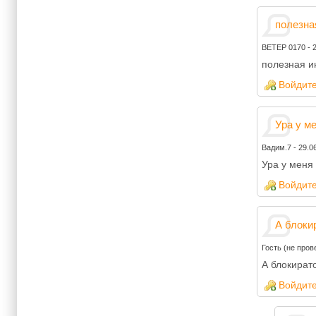
полезна
ВЕТЕР 0170
-
полезная и
Войдит
Ура у м
Вадим.7
-
29.0
Ура у меня
Войдит
А блоки
Гость (не пров
А блокират
Войдит