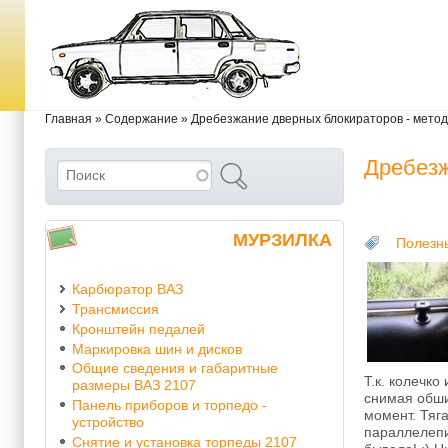
Перейти к основному содержанию
Skip to search
Вы здесь
Главная
»
Содержание
»
Дребезжание дверных блокираторов - метод
Дребезж
Поиск
Форма поиска
МУРЗИЛКА
Полезн
Карбюратор ВАЗ
Трансмиссия
Кронштейн педалей
Маркировка шин и дисков
Общие сведения и габаритные
Т.к. колечко
размеры ВАЗ 2107
снимая обшив
Панель приборов и торпедо -
момент. Тяг
устройство
параллелепип
Снятие и установка торпеды 2107