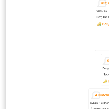
нет,
VladiZlav
нет, не
Вой
Enng
Про
А колеч
bybluk (не про
А колечки о