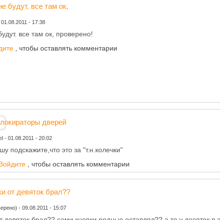
 не будут. все там ок,
-
01.08.2011 - 17:38
 будут. все там ок, проверено!
дите
, чтобы оставлять комментарии
блокираторы дверей
el
-
01.08.2011 - 20:02
шу подскажите,что это за "т.н.колечки"
Войдите
, чтобы оставлять комментарии
ки от девяток брал??
верено)
-
09.08.2011 - 15:07
т девяток брал?? сами кнопки родные оставлял?? а то у десяток в 