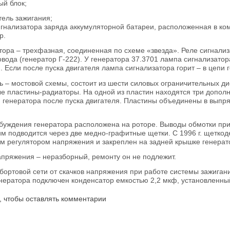
ый блок;
тель зажигания;
игнализатора заряда аккумуляторной батареи, расположенная в ко
р.
тора – трехфазная, соединенная по схеме «звезда». Реле сигнали
овода (генератор Г-222). У генератора 37.3701 лампа сигнализато
. Если после пуска двигателя лампа сигнализатора горит – в цепи 
 – мостовой схемы, состоит из шести силовых ограничительных ди
 пластины-радиаторы. На одной из пластин находятся три дополн
 генератора после пуска двигателя. Пластины объединены в выпр
буждения генератора расположена на роторе. Выводы обмотки при
им подводится через две медно-графитные щетки. С 1996 г. щетко
м регулятором напряжения и закреплен на задней крышке генерат
апряжения – неразборный, ремонту он не подлежит.
бортовой сети от скачков напряжения при работе системы зажига
нератора подключен конденсатор емкостью 2,2 мкф, установленны
, чтобы оставлять комментарии