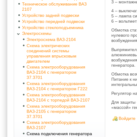
3 – монтажн
Техническое обслуживание ВАЗ
2107
4 – выключа
Устройство задней подвески
5 – лампа с
6 – вольтмет
Устройство передней подвески
Устройство стеклоподъемника
Обмотка ста
Электросхемы
нулевого пр
Электросхема ВАЗ-2104
возбуждения
Схема электрических
Выпрямитель
соединений системы
алюминиевые
управления впрысковым
возбуждения
двигателем
генератора.
Схема электрооборудования
ВАЗ-2104 с генератором
Обмотка воз
37.3701
Питание к н
Схема электрооборудования
интегральны
ВАЗ-2104 с генератором Г222
Регулятор н
Схема электрооборудования
ВАЗ-2104 с торпедой ВАЗ-2107
Для защиты 
Схема электрооборудования
«массой» ге
ВАЗ-2105 с генератором
37.3701
Войдите
Схема электрооборудования
ВАЗ-2107
Схема подключения генератора