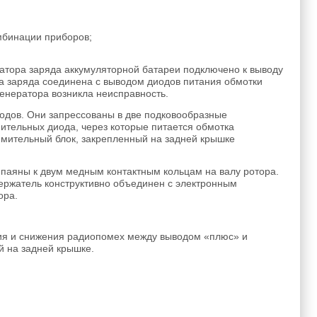
мбинации приборов;
затора заряда аккумуляторной батареи подключено к выводу
ра заряда соединена с выводом диодов питания обмотки
генератора возникла неисправность.
одов. Они запрессованы в две подковообразные
ительных диода, через которые питается обмотка
ямительный блок, закрепленный на задней крышке
паяны к двум медным контактным кольцам на валу ротора.
держатель конструктивно объединен с электронным
ора.
ния и снижения радиопомех между выводом «плюс» и
й на задней крышке.