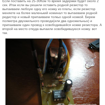
Если поставить на 25-30Ком то время задержки будет около 2
сек. Итак если вы решили оставить родной резистор то
выпаиваем любоую одну его ножку из платы, если резистор
меняете на более маленький номинал то выпаеваем родной
редистор и новый припаиваем толкьо одной ножкой. Берем
полметра двухжильного провода(или два одножильных) и
припаиваем один провод к освободившейся ножке резистора. А
второй на место откуда выпаили освобидившуюся ножку. вот
так.