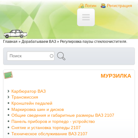
Перейти к основному содержанию
Skip to search
Login links
Логин
Регистрация
Вы здесь
Главная
»
Дорабатываем ВАЗ
»
Регулировка паузы стеклоочистителя.
Поиск
Форма поиска
МУРЗИЛКА
Карбюратор ВАЗ
Трансмиссия
Кронштейн педалей
Маркировка шин и дисков
Общие сведения и габаритные размеры ВАЗ 2107
Панель приборов и торпедо - устройство
Снятие и установка торпеды 2107
Техническое обслуживание ВАЗ 2107