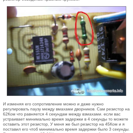
И изменяя его сопротивление можно и даже нужно
регулировать паузу между вмахами дворников. Сам резистор на
62Ком что равняется 4 секундам между взмахами. если вас
устраивает минимально время задержки в 4 секунды то можете
оставить этот резистор, У меня же был резистор на 45Ком и я
поставил его чтоб минимально время задержки было 3 секунды.