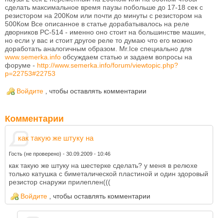
сделать максимальное время паузы побольше до 17-18 сек с
резистором на 200Ком или почти до минуты с резистором на
500Ком Все описанное в статье дорабатывалось на реле
дворников PC-514 - именно оно стоит на большинстве машин,
но если у вас и стоит другое реле то думаю что его можно
доработать аналогичным образом. Mr.Ice специально для
www.semerka.info
обсуждаем статью и задаем вопросы на
форуме -
http://www.semerka.info/forum/viewtopic.php?
p=22753#22753
Войдите
, чтобы оставлять комментарии
Комментарии
как такую же штуку на
Гость (не проверено)
-
30.09.2009 - 10:46
как такую же штуку на шестерке сделать? у меня в релюхе
только катушка с биметалической пластиной и один здоровый
резистор снаружи прилеплен(((
Войдите
, чтобы оставлять комментарии