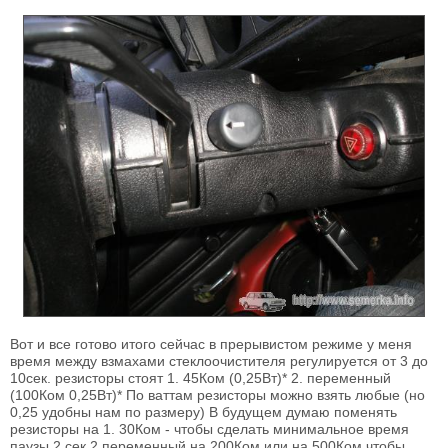
Вот и все готово итого сейчас в прерывистом режиме у меня
время между взмахами стеклоочистителя регулируется от 3 до
10сек. резисторы стоят 1. 45Ком (0,25Вт)* 2. переменный
(100Ком 0,25Вт)* По ваттам резисторы можно взять любые (но
0,25 удобны нам по размеру) В будущем думаю поменять
резисторы на 1. 30Ком - чтобы сделать минимальное время
паузы 2 сек 2 переменный на 200Ком или на 500Ком чтобы