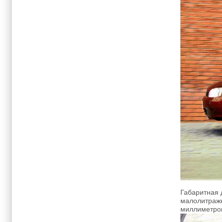
Габаритная 
малолитражк
миллиметров