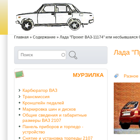
Перейти к основному содержанию
Skip to search
Вы здесь
Главная
»
Содержание
»
Лада "Проект ВАЗ-11174" или несбывшаяся 
Лада "П
Поиск
Форма поиска
МУРЗИЛКА
Разное
Карбюратор ВАЗ
Трансмиссия
Кронштейн педалей
Маркировка шин и дисков
Общие сведения и габаритные
размеры ВАЗ 2107
Панель приборов и торпедо -
устройство
Снятие и установка торпеды 2107