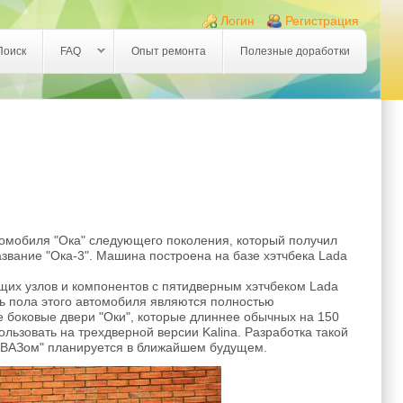
Логин
Регистрация
Поиск
FAQ
Опыт ремонта
Полезные доработки
томобиля "Ока" следующего поколения, который получил
азвание "Ока-3". Машина построена на базе хэтчбека Lada
щих узлов и компонентов с пятидверным хэтчбеком Lada
сть пола этого автомобиля являются полностью
боковые двери "Оки", которые длиннее обычных на 150
льзовать на трехдверной версии Kalina. Разработка такой
оВАЗом" планируется в ближайшем будущем.