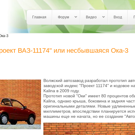
Login links
Главная
Форум
Видео
Вход
Ока-3
роект ВАЗ-11174" или несбывшаяся Ока-3
Волжский автозавод разработал прототип ав
заводской индекс "Проект 11174" и кодовое н
Kalina в 2009 году.
Прототип новой "Оки" имеет 80 процентов об
Kalina, однако крыша, боковина и задняя ча
оригинальными деталями. Новые удлиненные 
миллиметров, впоследствии планируется испо
машины еще не начата, но ее создание "Авт