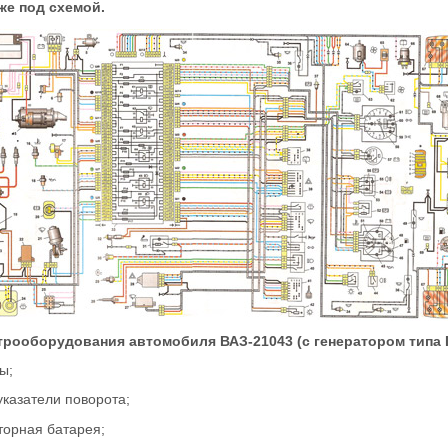
же под схемой.
трооборудования автомобиля ВАЗ-21043 (с генератором типа Г
ы;
указатели поворота;
торная батарея;