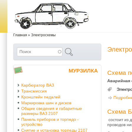
Перейти к основному содержанию
Skip to search
Вы здесь
Главная
»
Электросхемы
Электр
Поиск
Форма поиска
МУРЗИЛКА
Схема п
Аварийная 
Карбюратор ВАЗ
Электр
Трансмиссия
Кронштейн педалей
Подробн
Маркировка шин и дисков
Общие сведения и габаритные
Схема Б
размеры ВАЗ 2107
Панель приборов и торпедо -
состоит из 
устройство
проводов ни
Снятие и установка торпеды 2107