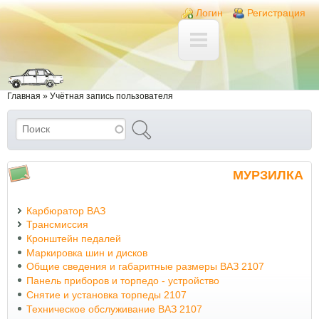
Перейти к основному содержанию
Skip to search
Login links
Логин
Регистрация
Вы здесь
Главная
»
Учётная запись пользователя
Поиск
Форма поиска
МУРЗИЛКА
Карбюратор ВАЗ
Трансмиссия
Кронштейн педалей
Маркировка шин и дисков
Общие сведения и габаритные размеры ВАЗ 2107
Панель приборов и торпедо - устройство
Снятие и установка торпеды 2107
Техническое обслуживание ВАЗ 2107