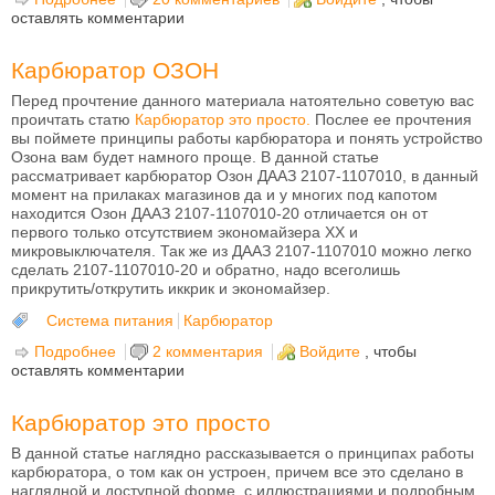
оставлять комментарии
05)
Карбюратор ОЗОН
Перед прочтение данного материала натоятельно советую вас
проичтать статю
Карбюратор это просто.
Послее ее прочтения
вы поймете принципы работы карбюратора и понять устройство
Озона вам будет намного проще. В данной статье
рассматривает карбюратор Озон ДААЗ 2107-1107010, в данный
момент на прилаках магазинов да и у многих под капотом
находится Озон ДААЗ 2107-1107010-20 отличается он от
первого только отсутствием экономайзера ХХ и
микровыключателя. Так же из ДААЗ 2107-1107010 можно легко
сделать 2107-1107010-20 и обратно, надо всеголишь
прикрутить/открутить иккрик и экономайзер.
Система питания
Карбюратор
Подробнее
о Карбюратор ОЗОН
2 комментария
Войдите
, чтобы
оставлять комментарии
Карбюратор это просто
В данной статье наглядно рассказывается о принципах работы
карбюратора, о том как он устроен, причем все это сделано в
наглядной и доступной форме, с иллюстрациями и подробным