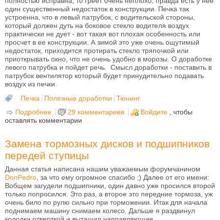
полностью исправна, то греет очень неплохо, правда есть у нее
один существенный недостаток в конструкции. Печка так
устроенна, что в левый патрубок, с водительской стороны,
который должен дуть на боковое стекло водителя воздух
практически не дует - вот такая вот плохая особенность или
просчет в ее конструкции. А зимой это уже очень ощутимый
недостаток, приходится протирать стекло тряпочкой или
приоткрывать окно, что не очень удобно в морозы. О доработке
левого патрубка и пойдет речь. Смысл доработки - поставить в
патрубок вентилятор который будет принудительно подавать
воздух из печки.
Печка
Полезные доработки
Тюнинг
Подробнее
о Доработка водительского воздуховвода печки
29 комментариев
Войдите
, чтобы
оставлять комментарии
ВАЗ-2107 - ВАЗ-2105
Замена тормозных дисков и подшипников
передей ступицы
Данная статья написана нашим уважаемым форумчанином
DonPedro
, за что ему огромное спасибо ;) Далее от его имени:
Вобщем загудели подшипники, один давно уже просился второй
только попросился. Это раз, а второе это передние тормоза, уж
очень било по рулю сильно при торможении. Итак для начала
поднимаем машину снимаем колесо. Дальше я раздвинул
колодки отверткой и вытащил направляющие.