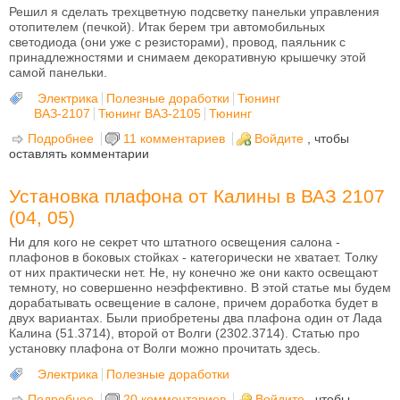
Решил я сделать трехцветную подсветку панельки управления
отопителем (печкой). Итак берем три автомобильных
светодиода (они уже с резисторами), провод, паяльник с
принадлежностями и снимаем декоративную крышечку этой
самой панельки.
Электрика
Полезные доработки
Тюнинг
ВАЗ-2107
Тюнинг ВАЗ-2105
Тюнинг
Подробнее
о Светодиодная подсветка управления печкой
11 комментариев
Войдите
, чтобы
оставлять комментарии
ВАЗ-2105 и ВАЗ-2107
Установка плафона от Калины в ВАЗ 2107
(04, 05)
Ни для кого не секрет что штатного освещения салона -
плафонов в боковых стойках - категорически не хватает. Толку
от них практически нет. Не, ну конечно же они както освещают
темноту, но совершенно неэффективно. В этой статье мы будем
дорабатывать освещение в салоне, причем доработка будет в
двух вариантах. Были приобретены два плафона один от Лада
Калина (51.3714), второй от Волги (2302.3714). Статью про
установку плафона от Волги можно прочитать здесь.
Электрика
Полезные доработки
Подробнее
о Установка плафона от Калины в ВАЗ 2107 (04,
20 комментариев
Войдите
, чтобы