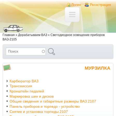
Перейти к основному содержанию
Skip to search
Login links
Логин
Регистрация
Вы здесь
Главная
»
Дорабатываем ВАЗ
»
Светодиодное освещение приборов
ВАЗ-2105
Поиск
Форма поиска
МУРЗИЛКА
Карбюратор ВАЗ
Трансмиссия
Кронштейн педалей
Маркировка шин и дисков
Общие сведения и габаритные размеры ВАЗ 2107
Панель приборов и торпедо - устройство
Снятие и установка торпеды 2107