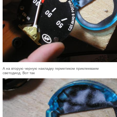
А на вторую черную накладку герметиком приклееваем
светодиод. Вот так