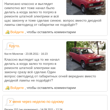
Написано классно и выглядит
симпотно вот тоже начал было
делать а когда залез то погряз в
ремонте штатной электрики и всё
щас закончу и тоже сделаю синюю. вопрос вместо диодной
лампы светодиод от габаритки не подойдёт?
Войдите
, чтобы оставлять комментарии
Круто.
Костя Молотов
-
23.08.2011 - 16:23
Классно выглядит ща то же начал
делать а когда залез то погряз в
ремонте штатной электрики как
закончу сразу всё сделаю.Один
вопрос светодиод от габаритных огней вередних вместо
диодной лампы не подойдёт?
Войдите
, чтобы оставлять комментарии
У меня через неделю по одному
Регион 152 (не проверено)
-
14.09.2011 - 12:24