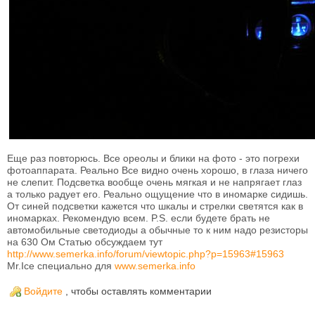
Еще раз повторюсь. Все ореолы и блики на фото - это погрехи
фотоаппарата. Реально Все видно очень хорошо, в глаза ничего
не слепит. Подсветка вообще очень мягкая и не напрягает глаз
а только радует его. Реально ощущение что в иномарке сидишь.
От синей подсветки кажется что шкалы и стрелки светятся как в
иномарках. Рекомендую всем. P.S. если будете брать не
автомобильные светодиоды а обычные то к ним надо резисторы
на 630 Ом Статью обсуждаем тут
http://www.semerka.info/forum/viewtopic.php?p=15963#15963
Mr.Ice специально для
www.semerka.info
Войдите
, чтобы оставлять комментарии