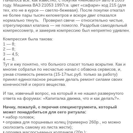
Началось все, как известно, с покупки «ненового» авто в 2009
году. Машинка ВАЗ 21053 1997г.в. цвет «сафари» код 215 (для
тех, кто не в курсе — светло-бежевая). После покупки откатал
не более пары тысяч километров и вскоре двиг отказался
нормально тянуть. Проверил свечи — относительно чистые,
отрегулировал клапана — не помогло. Раздобыв самодельный
компрессометр, и замерив компрессию был неприятно удивлен.
Компрессия была такова:
1 — 8;
2 — 8;
3 — 4,5;
4 — 8.
Тут и ежу понятно, что больного спасет только вскрытие. Как и
многие собратья по несчастью начал с обзвона сервисов, и,
узнав стоимость ремонта (15-17тыс.руб. только за работу)
принял единогласное решение делать ремонт силами своих
конечностей и серого вещества.
И так, извечный вопрос, на который я не нашел развернутого
ответа на форумах: «Капиталка движка, что и как делать?».
Начну, пожалуй, с перечня специнструмента, который
может понадобиться для сего ритуала:
• набор головок;
• оправка для поршневых колец (примерно 260р., но можно
сколхозить самому из листа жести);
• оправка маслосъемных колпачков (20р.);