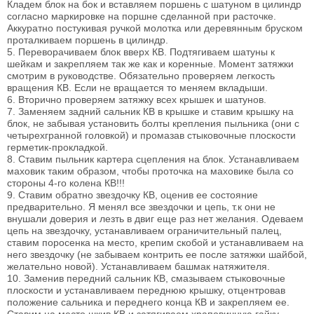
Кладем блок на бок и вставляем поршень с шатуном в цилиндр
согласно маркировке на поршне сделанной при расточке.
Аккуратно постукивая ручкой молотка или деревянным бруском
проталкиваем поршень в цилиндр.
5. Переворачиваем блок вверх КВ. Подтягиваем шатуны к
шейкам и закрепляем так же как и коренные. Момент затяжки
смотрим в руководстве. Обязательно проверяем легкость
вращения КВ. Если не вращается то меняем вкладыши.
6. Вторично проверяем затяжку всех крышек и шатунов.
7. Заменяем задний сальник КВ в крышке и ставим крышку на
блок, не забывая установить болты крепления пыльника (они с
четырехгранной головкой) и промазав стыковочные плоскости
герметик-прокладкой.
8. Ставим пыльник картера сцепления на блок. Устанавливаем
маховик таким образом, чтобы проточка на маховике была со
стороны 4-го колена КВ!!!
9. Ставим обратно звездочку КВ, оценив ее состояние
предварительно. Я менял все звездочки и цепь, т.к они не
внушали доверия и лезть в двиг еще раз нет желания. Одеваем
цепь на звездочку, устанавливаем ограничительный палец,
ставим поросенка на место, крепим скобой и устанавливаем на
него звездочку (не забываем контрить ее после затяжки шайбой,
желательно новой). Устанавливаем башмак натяжителя.
10. Заменив передний сальник КВ, смазываем стыковочные
плоскости и устанавливаем переднюю крышку, отцентровав
положение сальника и переднего конца КВ и закрепляем ее.