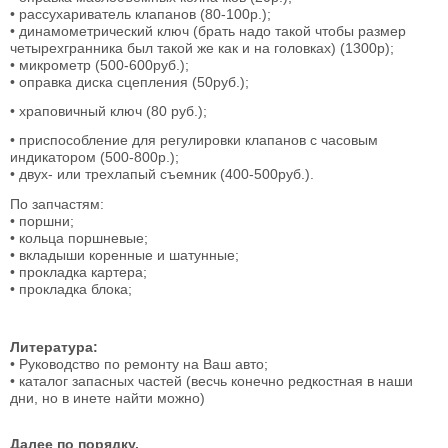
• рассухариватель клапанов (80-100р.);
• динамометрический ключ (брать надо такой чтобы размер
четырехгранника был такой же как и на головках) (1300р);
• микрометр (500-600руб.);
• оправка диска сцепления (50руб.);
• храповичный ключ (80 руб.);
• приспособление для регулировки клапанов с часовым
индикатором (500-800р.);
• двух- или трехлапый съемник (400-500руб.).
По запчастям:
• поршни;
• кольца поршневые;
• вкладыши коренные и шатунные;
• прокладка картера;
• прокладка блока;
Литература:
• Руководство по ремонту на Ваш авто;
• каталог запасных частей (весчь конечно редкостная в наши
дни, но в инете найти можно)
Далее по порядку.