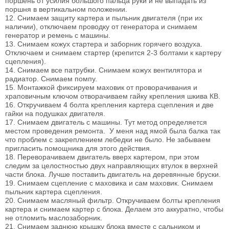
поршень от усилия большого пальца руки и не выпадать из
поршня в вертикальном положении.
12. Снимаем защиту картера и пыльник двигателя (при их
наличии), отключаем проводку от генератора и снимаем
генератор и ремень с машины.
13. Снимаем кожух стартера и заборник горячего воздуха.
Отключаем и снимаем стартер (крепится 2-3 болтами к картеру
сцепления).
14. Снимаем все патрубки. Снимаем кожух вентилятора и
радиатор. Снимаем помпу.
15. Монтажкой фиксируем маховик от проворачивания и
храповичным ключом отворачиваем гайку крепления шкива КВ.
16. Откручиваем 4 болта крепления картера сцепления и две
гайки на подушках двигателя.
17. Снимаем двигатель с машины. Тут метод определяется
местом проведения ремонта. У меня над ямой была балка так
что проблем с закреплением лебедки не было. Не забываем
пригласить помощника для этого действия.
18. Переворачиваем двигатель вверх картером, при этом
следим за целостностью двух направляющих втулок в верхней
части блока. Лучше поставить двигатель на деревянные бруски.
19. Снимаем сцепление с маховика и сам маховик. Снимаем
пыльник картера сцепления.
20. Снимаем масляный фильтр. Откручиваем болты крепления
картера и снимаем картер с блока. Делаем это аккуратно, чтобы
не отломить маслозаборник.
21. Снимаем заднюю крышку блока вместе с сальником и