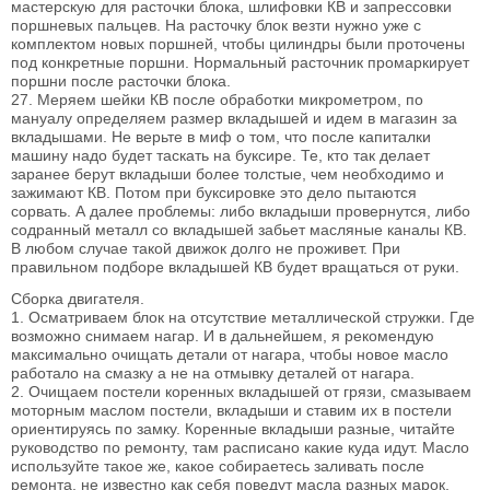
мастерскую для расточки блока, шлифовки КВ и запрессовки
поршневых пальцев. На расточку блок везти нужно уже с
комплектом новых поршней, чтобы цилиндры были проточены
под конкретные поршни. Нормальный расточник промаркирует
поршни после расточки блока.
27. Меряем шейки КВ после обработки микрометром, по
мануалу определяем размер вкладышей и идем в магазин за
вкладышами. Не верьте в миф о том, что после капиталки
машину надо будет таскать на буксире. Те, кто так делает
заранее берут вкладыши более толстые, чем необходимо и
зажимают КВ. Потом при буксировке это дело пытаются
сорвать. А далее проблемы: либо вкладыши провернутся, либо
содранный металл со вкладышей забьет масляные каналы КВ.
В любом случае такой движок долго не проживет. При
правильном подборе вкладышей КВ будет вращаться от руки.
Сборка двигателя.
1. Осматриваем блок на отсутствие металлической стружки. Где
возможно снимаем нагар. И в дальнейшем, я рекомендую
максимально очищать детали от нагара, чтобы новое масло
работало на смазку а не на отмывку деталей от нагара.
2. Очищаем постели коренных вкладышей от грязи, смазываем
моторным маслом постели, вкладыши и ставим их в постели
ориентируясь по замку. Коренные вкладыши разные, читайте
руководство по ремонту, там расписано какие куда идут. Масло
используйте такое же, какое собираетесь заливать после
ремонта, не известно как себя поведут масла разных марок,