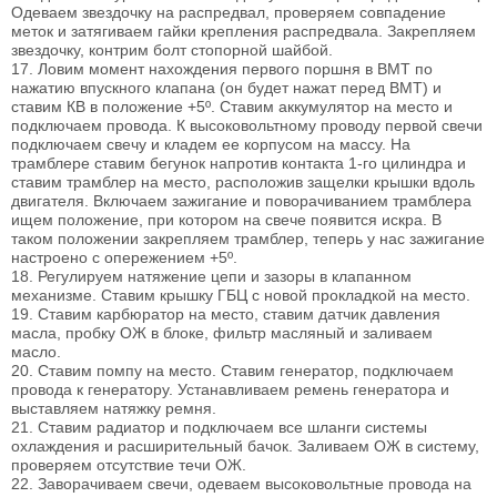
Одеваем звездочку на распредвал, проверяем совпадение
меток и затягиваем гайки крепления распредвала. Закрепляем
звездочку, контрим болт стопорной шайбой.
17. Ловим момент нахождения первого поршня в ВМТ по
нажатию впускного клапана (он будет нажат перед ВМТ) и
ставим КВ в положение +5º. Ставим аккумулятор на место и
подключаем провода. К высоковольтному проводу первой свечи
подключаем свечу и кладем ее корпусом на массу. На
трамблере ставим бегунок напротив контакта 1-го цилиндра и
ставим трамблер на место, расположив защелки крышки вдоль
двигателя. Включаем зажигание и поворачиванием трамблера
ищем положение, при котором на свече появится искра. В
таком положении закрепляем трамблер, теперь у нас зажигание
настроено с опережением +5º.
18. Регулируем натяжение цепи и зазоры в клапанном
механизме. Ставим крышку ГБЦ с новой прокладкой на место.
19. Ставим карбюратор на место, ставим датчик давления
масла, пробку ОЖ в блоке, фильтр масляный и заливаем
масло.
20. Ставим помпу на место. Ставим генератор, подключаем
провода к генератору. Устанавливаем ремень генератора и
выставляем натяжку ремня.
21. Ставим радиатор и подключаем все шланги системы
охлаждения и расширительный бачок. Заливаем ОЖ в систему,
проверяем отсутствие течи ОЖ.
22. Заворачиваем свечи, одеваем высоковольтные провода на