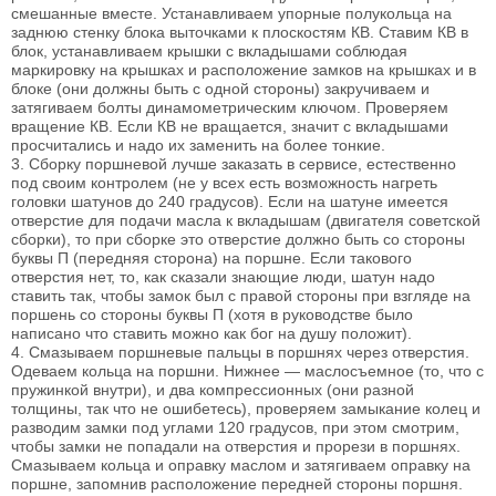
смешанные вместе. Устанавливаем упорные полукольца на
заднюю стенку блока выточками к плоскостям КВ. Ставим КВ в
блок, устанавливаем крышки с вкладышами соблюдая
маркировку на крышках и расположение замков на крышках и в
блоке (они должны быть с одной стороны) закручиваем и
затягиваем болты динамометрическим ключом. Проверяем
вращение КВ. Если КВ не вращается, значит с вкладышами
просчитались и надо их заменить на более тонкие.
3. Сборку поршневой лучше заказать в сервисе, естественно
под своим контролем (не у всех есть возможность нагреть
головки шатунов до 240 градусов). Если на шатуне имеется
отверстие для подачи масла к вкладышам (двигателя советской
сборки), то при сборке это отверстие должно быть со стороны
буквы П (передняя сторона) на поршне. Если такового
отверстия нет, то, как сказали знающие люди, шатун надо
ставить так, чтобы замок был с правой стороны при взгляде на
поршень со стороны буквы П (хотя в руководстве было
написано что ставить можно как бог на душу положит).
4. Смазываем поршневые пальцы в поршнях через отверстия.
Одеваем кольца на поршни. Нижнее — маслосъемное (то, что с
пружинкой внутри), и два компрессионных (они разной
толщины, так что не ошибетесь), проверяем замыкание колец и
разводим замки под углами 120 градусов, при этом смотрим,
чтобы замки не попадали на отверстия и прорези в поршнях.
Смазываем кольца и оправку маслом и затягиваем оправку на
поршне, запомнив расположение передней стороны поршня.