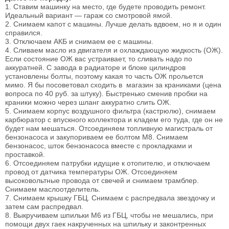
1. Ставим машинку на место, где будете проводить ремонт.
Идеальный вариант — гараж со смотровой ямой.
2. Снимаем капот с машины. Лучше делать вдвоем, но я и один
справился.
3. Отключаем АКБ и снимаем ее с машины.
4. Сливаем масло из двигателя и охлаждающую жидкость (ОЖ).
Если состояние ОЖ вас устраивает, то сливать надо по
аккуратней. С завода в радиаторе и блоке цилиндров
установлены болты, поэтому какая то часть ОЖ прольется
мимо. Я бы посоветовал сходить в магазин за краниками (цена
вопроса по 40 руб. за штуку). Быстренько сменив пробки на
краники можно через шланг аккуратно слить ОЖ.
5. Снимаем корпус воздушного фильтра (кастрюлю), снимаем
карбюратор с впускного коллектора и кладем его туда, где он не
будет нам мешаться. Отсоединяем топливную магистраль от
бензонасоса и закупориваем ее болтом М8. Снимаем
бензонасос, шток бензонасоса вместе с прокладками и
проставкой.
6. Отсоединяем патрубки идущие к отопителю, и отключаем
провод от датчика температуры ОЖ. Отсоединяем
высоковольтные провода от свечей и снимаем трамблер.
Снимаем маслоотделитель.
7. Снимаем крышку ГБЦ. Снимаем с распредвала звездочку и
затем сам распредвал.
8. Выкручиваем шпильки М6 из ГБЦ, чтобы не мешались, при
помощи двух гаек накрученных на шпильку и законтренных