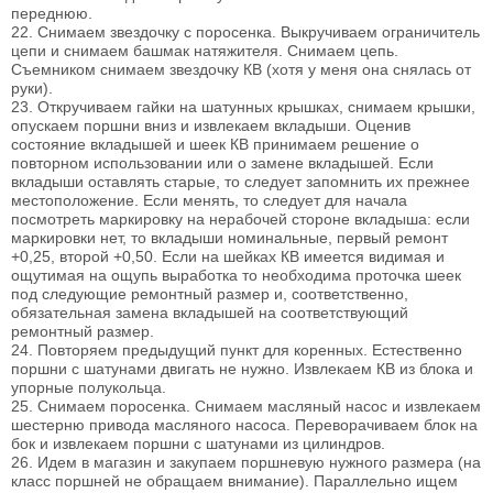
переднюю.
22. Снимаем звездочку с поросенка. Выкручиваем ограничитель
цепи и снимаем башмак натяжителя. Снимаем цепь.
Съемником снимаем звездочку КВ (хотя у меня она снялась от
руки).
23. Откручиваем гайки на шатунных крышках, снимаем крышки,
опускаем поршни вниз и извлекаем вкладыши. Оценив
состояние вкладышей и шеек КВ принимаем решение о
повторном использовании или о замене вкладышей. Если
вкладыши оставлять старые, то следует запомнить их прежнее
местоположение. Если менять, то следует для начала
посмотреть маркировку на нерабочей стороне вкладыша: если
маркировки нет, то вкладыши номинальные, первый ремонт
+0,25, второй +0,50. Если на шейках КВ имеется видимая и
ощутимая на ощупь выработка то необходима проточка шеек
под следующие ремонтный размер и, соответственно,
обязательная замена вкладышей на соответствующий
ремонтный размер.
24. Повторяем предыдущий пункт для коренных. Естественно
поршни с шатунами двигать не нужно. Извлекаем КВ из блока и
упорные полукольца.
25. Снимаем поросенка. Снимаем масляный насос и извлекаем
шестерню привода масляного насоса. Переворачиваем блок на
бок и извлекаем поршни с шатунами из цилиндров.
26. Идем в магазин и закупаем поршневую нужного размера (на
класс поршней не обращаем внимание). Параллельно ищем