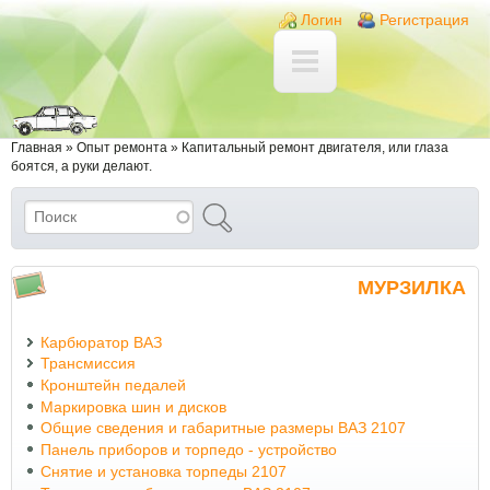
Перейти к основному содержанию
Skip to search
Login links
Логин
Регистрация
Вы здесь
Главная
»
Опыт ремонта
»
Капитальный ремонт двигателя, или глаза
боятся, а руки делают.
Поиск
Форма поиска
МУРЗИЛКА
Карбюратор ВАЗ
Трансмиссия
Кронштейн педалей
Маркировка шин и дисков
Общие сведения и габаритные размеры ВАЗ 2107
Панель приборов и торпедо - устройство
Снятие и установка торпеды 2107