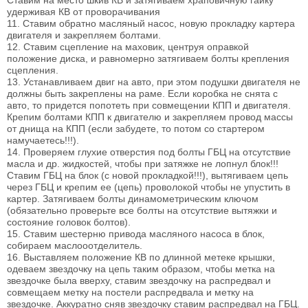
Ставим на место шкив КВ и затягиваем храповичную гайку
удерживая КВ от проворачивания
11. Ставим обратно масляный насос, новую прокладку картера
двигателя и закрепляем болтами.
12. Ставим сцепление на маховик, центруя оправкой
положение диска, и равномерно затягиваем болты крепления
сцепления.
13. Устанавливаем двиг на авто, при этом подушки двигателя не
должны быть закреплены на раме. Если коробка не снята с
авто, то придется попотеть при совмещении КПП и двигателя.
Крепим болтами КПП к двигателю и закрепляем провод массы
от днища на КПП (если забудете, то потом со стартером
намучаетесь!!!).
14. Проверяем глухие отверстия под болты ГБЦ на отсутствие
масла и др. жидкостей, чтобы при затяжке не лопнул блок!!!
Ставим ГБЦ на блок (с новой прокладкой!!!), вытягиваем цепь
через ГБЦ и крепим ее (цепь) проволокой чтобы не упустить в
картер. Затягиваем болты динамометрическим ключом
(обязательно проверьте все болты на отсутствие вытяжки и
состояние головок болтов).
15. Ставим шестерню привода масляного насоса в блок,
собираем маслооотделитель.
16. Выставляем положение КВ по длинной метеке крышки,
одеваем звездочку на цепь таким образом, чтобы метка на
звездочке была вверху, ставим звездочку на распредвал и
совмещаем метку на постели распредвала и метку на
звездочке. Аккуратно сняв звездочку ставим распредвал на ГБЦ.