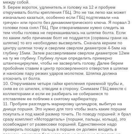
между собой.
9. Берем вороток, удлинитель и головку на 12 и пробуем
откручивать болты крепления ГБЦ. Это не так легко как может
изначально казаться, особенно если ГБЦ подтягивали «на
грячую» или просто без динамометрического ключа. Я порвал 3
головки пока снял ГБЦ. При отворачивании нужно следить за
тем чтобы головка не перекашивалась на шляпке болта. Если
по каким либо причинам болт не поддается (сорваны грани на
шляпке) то его необходимо высверлить. Сначала керним по
центру шляпки точку и cверлим сверлом диаметром 4-5мм на
глубину 15мм. Затем рассверливаем сверлом диаметром 12мм
на ту же глубину. Глубину лучше определить примерно
штангенциркулем, чтобы не засверлить голову. Далее берем
пробойник ставим в центр просверленного отверстия в шляпке
и наносим пару резких ударов молотком. Шляпка должна
отскочить от болта.
10. Откручиваем четыре гайки крепления приемной трубы и,
сняв ее со шпилек, отводим в сторону. Снимаем ГБЦ вместе с
коллекторами и если ее разбирать не собираемся то
отставляем ее поближе к снятому карбюратору.
11. Пробуем разглядеть маркировку цилиндров, выбитую на
днище поршня. Это нужно для того чтобы знать какие поршни
покупать и под какой размер точить. По поводу поршней: я брал
сразу комплект «Мотордеталь» (поршни, пальцы, кольца), это
осовбождает от развесовки поршней. Единственное надо
проверить посадку пальца в поршне он должен входить в