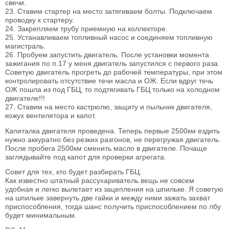
свечи.
23. Ставим стартер на место затягиваем болты. Подключаем
проводку к стартеру.
24. Закрепляем трубу приемную на коллекторе.
25. Устанавливаем топливный насос и соединяем топливную
магистраль.
26. Пробуем запустить двигатель. После установки момента
зажигания по п.17 у меня двигатель запустился с первого раза.
Советую двигатель прогреть до рабочей температуры, при этом
контролировать отсутствие течи масла и ОЖ. Если вдруг течь
ОЖ пошла из под ГБЦ, то подтягивать ГБЦ только на холодном
двигателе!!!
27. Ставим на место кастрюлю, защиту и пыльник двигателя,
кожух вентилятора и капот.
Капиталка двигателя проведена. Теперь первые 2500км ездить
нужно аккуратно без резких разгонов, не перегружая двигатель.
После пробега 2500км сменить масло в двигателе. Почаще
заглядывайте под капот для проверки агрегата.
Совет для тех, кто будет разбирать ГБЦ.
Как известно штатный рассухариватель вещь не совсем
удобная и легко вылетает из зацепления на шпильке. Я советую
на шпильке завернуть две гайки и между ними зажать захват
приспособления, тогда шанс получить приспособлением по лбу
будет минимальным.