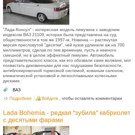
"Лада-Консул" - интересная модель лимузина с заводским
индексом ВАЗ 21109, которая была представлена на суд
общественности в том же 1997-м. Новинка — растянутая
версия пресловутой "десятки", чей кузов удлинили аж на 700
миллиметров, сделав по тем временам, пусть и немного
смешной, но в целом эффектный лимузин. Автомобиль
представительского класса, как его обозвали сами волжане, мог
похвастать диковинными для нас подушками безопасности,
антиблокировочной тормозной системой, кожаным салоном,
климатической установкой и легкосплавными колесными
дисками.
ВАЗ
Подробнее
о ВАЗ-21109 "Консул" или "Десятка" лимузин
Войдите
, чтобы оставлять комментарии
Lada Bohemia - редкая "зубила" кабриолет
с десятыми фарами