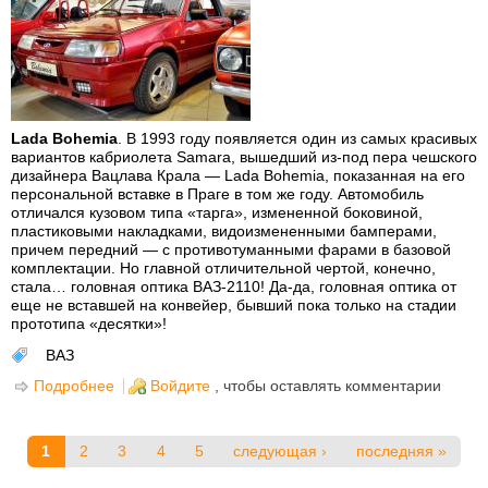
Lada Bohemia
. В 1993 году появляется один из самых красивых
вариантов кабриолета Samara, вышедший из-под пера чешского
дизайнера Вацлава Крала — Lada Bohemia, показанная на его
персональной вставке в Праге в том же году. Автомобиль
отличался кузовом типа «тарга», измененной боковиной,
пластиковыми накладками, видоизмененными бамперами,
причем передний — с противотуманными фарами в базовой
комплектации. Но главной отличительной чертой, конечно,
стала… головная оптика ВАЗ-2110! Да-да, головная оптика от
еще не вставшей на конвейер, бывший пока только на стадии
прототипа «десятки»!
ВАЗ
Подробнее
о Lada Bohemia - редкая "зубила" кабриолет с
Войдите
, чтобы оставлять комментарии
десятыми фарами
Страницы
1
2
3
4
5
следующая ›
последняя »