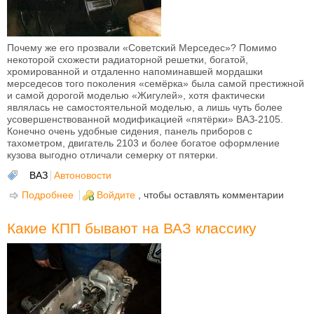
Почему же его прозвали «Советский Мерседес»? Помимо
некоторой схожести радиаторной решетки, богатой,
хромированной и отдаленно напоминавшей мордашки
мерседесов того поколения «семёрка» была самой престижной
и самой дорогой моделью «Жигулей», хотя фактически
являлась не самостоятельной моделью, а лишь чуть более
усовершенствованной модификацией «пятёрки» ВАЗ-2105.
Конечно очень удобные сидения, панель приборов с
тахометром, двигатель 2103 и более богатое оформление
кузова выгодно отличали семерку от пятерки.
ВАЗ
Автоновости
Подробнее
о Этот День в истории - 11 марта 1982 года с
Войдите
, чтобы оставлять комментарии
конвейера сошел первый ВАЗ-2107 — «Советский
Мерседес».
Какие КПП бывают на ВАЗ классику