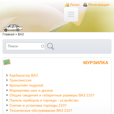
Перейти к основному содержанию
Skip to search
Login links
Логин
Регистрация
Вы здесь
Главная
»
ВАЗ
Поиск
Форма поиска
МУРЗИЛКА
Карбюратор ВАЗ
Трансмиссия
Кронштейн педалей
Маркировка шин и дисков
Общие сведения и габаритные размеры ВАЗ 2107
Панель приборов и торпедо - устройство
Снятие и установка торпеды 2107
Техническое обслуживание ВАЗ 2107