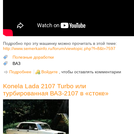
Подробно про эту машинку можно прочитать в этой теме:
http://www.semerkainfo.ru/forum/viewtopic.php?f=8&t=7597
Полезные доработки
ВАЗ
Подробнее
о Автоматическое открытие и ЗАКРЫТИЕ
Войдите
, чтобы оставлять комментарии
багажника на ВАЗ-2107
Konela Lada 2107 Turbo или
турбированная ВАЗ-2107 в «стоке»