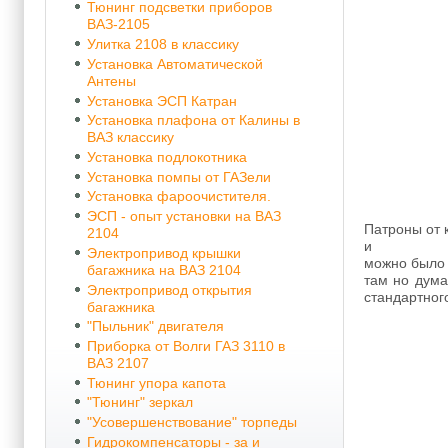
Тюнинг подсветки приборов
ВАЗ-2105
Улитка 2108 в классику
Установка Автоматической
Антены
Установка ЭСП Катран
Установка плафона от Калины в
ВАЗ классику
Установка подлокотника
Установка помпы от ГАЗели
Установка фароочистителя.
ЭСП - опыт установки на ВАЗ
Патроны от 
2104
и
Электропривод крышки
можно было 
багажника на ВАЗ 2104
там но дума
Электропривод открытия
стандартног
багажника
"Пыльник" двигателя
Приборка от Волги ГАЗ 3110 в
ВАЗ 2107
Тюнинг упора капота
"Тюнинг" зеркал
"Усовершенствование" торпеды
Гидрокомпенсаторы - за и