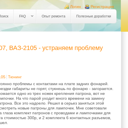
Логин
Регистрация
Поиск
FAQ
Опыт ремонта
Полезные доработки
7, ВАЗ-2105 - устраняем проблему
105
Тюнинг
стоянно проблемы с контактами на плате задних фонарей.
ездки габариты не горят, стукнешь по фонарю - загорается.
омается одно из трех ножек крепления патрона, вот не
ампочки. На что парой уходит много времени на замену
трона. Все это надоело. Решил в серьез заняться этой
исмотреть новые патроны для лампочек. Мне советовали
а глаза комплект патронов с проводами и лампочками для
кта стоимостью 300р, и 2 комплекта 6 контактных разъемов,
шел.