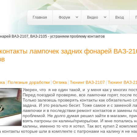
Login links
Главная
Форум
Видео
Вход
нарей ВАЗ-2107, ВАЗ-2105 - устраняем проблему контактов
контакты лампочек задних фонарей ВАЗ-210
ов
ика
Полезные доработки
Оптика
Тюнинг ВАЗ-2107
Тюнинг ВАЗ-2
Уверен, что я не один такой, и у меня как у многих по
Перед поездкой проверяю, все лампочки горят, после по
Только залезешь проверять контакты как обязательно сл
задача. И это реально бесит. Тоже самое и с заменой л
лампочки и в последствии ремонт контактов и замены па
проблемой. Не долго думая решил зайти в магазин, пр
взять патроны он калины/приоры/оки. И мне попались н
калины, именно то что я хотел. Так вот, купил 2 компле
на контакты которые шли в комплекте с патронами на калину я не на