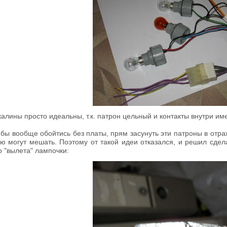
калины просто идеальны, т.к. патрон цельный и контакты внутри им
бы вообще обойтись без платы, прям засунуть эти патроны в отраж
ю могут мешать. Поэтому от такой идеи отказался, и решил сде
о "вылета" лампочки: