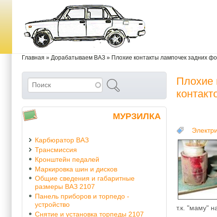
Перейти к основному содержанию
Skip to search
Вы здесь
Главная
»
Дорабатываем ВАЗ
»
Плохие контакты лампочек задних фо
Плохие 
Поиск
Форма поиска
контакт
МУРЗИЛКА
Электр
Карбюратор ВАЗ
Трансмиссия
Кронштейн педалей
Маркировка шин и дисков
Общие сведения и габаритные
размеры ВАЗ 2107
Панель приборов и торпедо -
устройство
т.к. "маму" 
Снятие и установка торпеды 2107