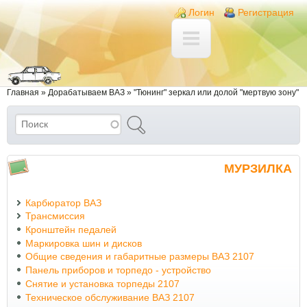
Перейти к основному содержанию
Skip to search
Login links
Логин
Регистрация
Вы здесь
Главная
»
Дорабатываем ВАЗ
»
"Тюнинг" зеркал или долой "мертвую зону"
Поиск
Форма поиска
МУРЗИЛКА
Карбюратор ВАЗ
Трансмиссия
Кронштейн педалей
Маркировка шин и дисков
Общие сведения и габаритные размеры ВАЗ 2107
Панель приборов и торпедо - устройство
Снятие и установка торпеды 2107
Техническое обслуживание ВАЗ 2107