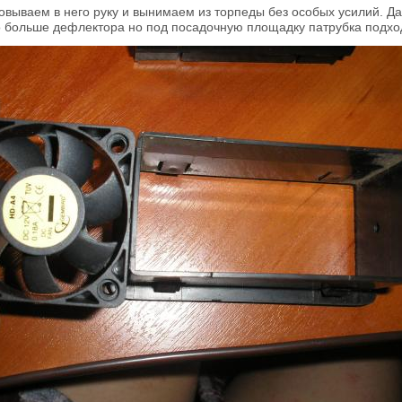
овываем в него руку и вынимаем из торпеды без особых усилий. 
 больше дефлектора но под посадочную площадку патрубка подхо