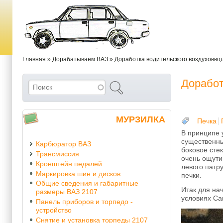
Перейти к основному содержанию
Skip to search
Вы здесь
Главная
»
Дорабатываем ВАЗ
»
Доработка водительского воздуховвод
Доработ
Поиск
Форма поиска
МУРЗИЛКА
Печка
В принципе у
существенный
Карбюратор ВАЗ
боковое стек
Трансмиссия
очень ощути
Кронштейн педалей
левого патр
Маркировка шин и дисков
печки.
Общие сведения и габаритные
Итак для на
размеры ВАЗ 2107
условиях Са
Панель приборов и торпедо -
устройство
Снятие и установка торпеды 2107