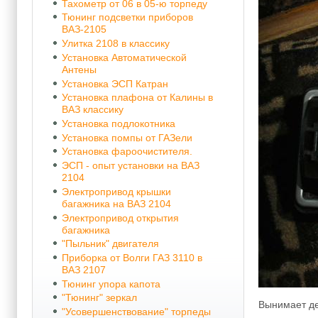
Тахометр от 06 в 05-ю торпеду
Тюнинг подсветки приборов
ВАЗ-2105
Улитка 2108 в классику
Установка Автоматической
Антены
Установка ЭСП Катран
Установка плафона от Калины в
ВАЗ классику
Установка подлокотника
Установка помпы от ГАЗели
Установка фароочистителя.
ЭСП - опыт установки на ВАЗ
2104
Электропривод крышки
багажника на ВАЗ 2104
Электропривод открытия
багажника
"Пыльник" двигателя
Приборка от Волги ГАЗ 3110 в
ВАЗ 2107
Тюнинг упора капота
"Тюнинг" зеркал
Вынимает де
"Усовершенствование" торпеды