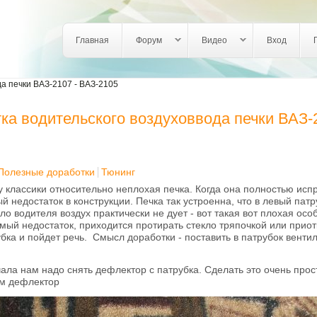
Login links
Главная
Форум
Видео
Вход
а печки ВАЗ-2107 - ВАЗ-2105
ка водительского воздуховвода печки ВАЗ-
Полезные доработки
Тюнинг
 классики относительно неплохая печка. Когда она полностью испра
 недостаток в конструкции. Печка так устроенна, что в левый патр
ло водителя воздух практически не дует - вот такая вот плохая осо
мый недостаток, приходится протирать стекло тряпочкой или приотк
убка и пойдет речь. Смысл доработки - поставить в патрубок венти
чала нам надо снять дефлектор с патрубка. Сделать это очень про
м дефлектор