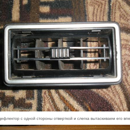
ефлектор с одной стороны отверткой и слегка вытаскиваем его впе