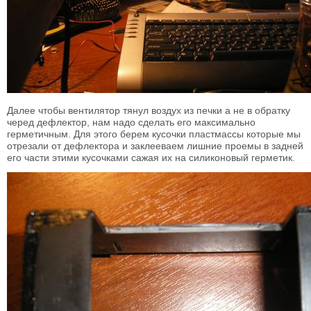
Далее чтобы вентилятор тянул воздух из печки а не в обратку
черед дефлектор, нам надо сделать его максимально
герметичным. Для этого берем кусочки пластмассы которые мы
отрезали от дефлектора и заклееваем лишние проемы в задней
его части этими кусочками сажая их на силиконовый герметик.