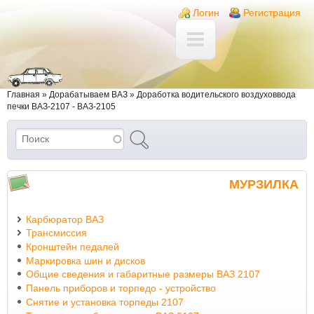
Перейти к основному содержанию
Skip to search
Login links
Логин
Регистрация
Вы здесь
Главная
»
Дорабатываем ВАЗ
»
Доработка водительского воздуховвода
печки ВАЗ-2107 - ВАЗ-2105
Поиск
Форма поиска
МУРЗИЛКА
Карбюратор ВАЗ
Трансмиссия
Кронштейн педалей
Маркировка шин и дисков
Общие сведения и габаритные размеры ВАЗ 2107
Панель приборов и торпедо - устройство
Снятие и установка торпеды 2107