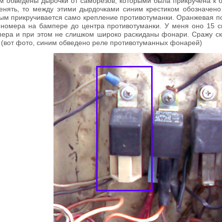
м обведены дырочки от саморезов, которыми была прикручена к б
нять, то между этими дырдочками синим крестиком обозначено 
рым прикручивается само крепление противотуманки. Оранжевая по
номера на бампере до центра противотуманки. У меня оно 15 см
пера и при этом не слишком широко раскиданы фонари. Сражу с
 (вот фото, синим обведено реле противотуманных фонарей)