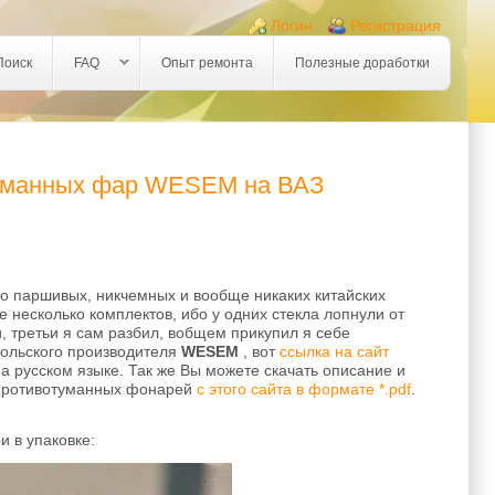
Логин
Регистрация
Поиск
FAQ
Опыт ремонта
Полезные доработки
туманных фар WESEM на ВАЗ
то паршивых, никчемных и вообще никаких китайских
е несколько комплектов, ибо у одних стекла лопнули от
, третьи я сам разбил, вобщем прикупил я себе
ольского производителя
WESEM
, вот
ссылка на сайт
 русском языке. Так же Вы можете скачать описание и
 противотуманных фонарей
с этого сайта в формате *.pdf
.
и в упаковке: