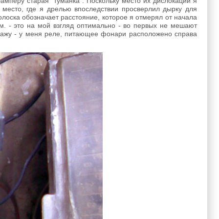
амперу старая "туманка". Поскольку место их дислокации я
место, где я дрелью впоследствии просверлил дырку для
лоска обозначает расстояние, которое я отмерял от начала
. - это на мой взгляд оптимально - во первых не мешают
кажу - у меня реле, питающее фонари расположено справа