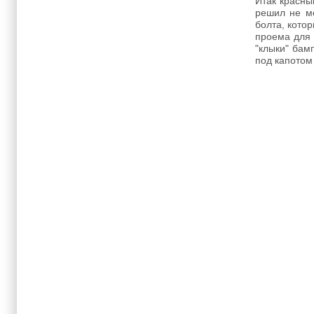
Итак красны
решил не ме
болта, кото
проема для 
"клыки" бам
под капотом