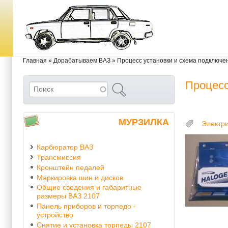
Перейти к основному содержанию
Skip to search
Вы здесь
Главная
»
Дорабатываем ВАЗ
»
Процесс установки и схема подключ
Процесс
Поиск
Форма поиска
МУРЗИЛКА
Электр
Карбюратор ВАЗ
Трансмиссия
Кронштейн педалей
Маркировка шин и дисков
Общие сведения и габаритные
размеры ВАЗ 2107
Панель приборов и торпедо -
устройство
Снятие и установка торпеды 2107