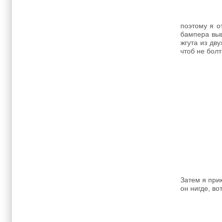
поэтому я о
бампера выв
жгута из дв
чтоб не болт
Затем я при
он нигде, во