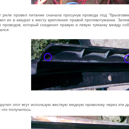
т реле провел питание сначала просунув провода под "брызговик
ел их в аккурат к месту крепления правой противотуманки. Зате
ух проводов, который соединил правую и левую туманку между соб
ался:
крутил этот жгут использую жесткую медную проволоку через эти д
т что получилось: