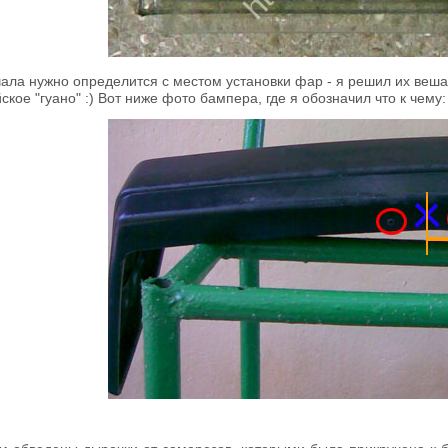
чала нужно определится с местом установки фар - я решил их веша
ское "гуано" :) Вот ниже фото бампера, где я обозначил что к чему: