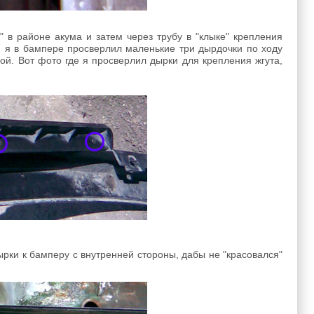
" в районе акума и затем через трубу в "клыке" крепления
м я в бампере просверлил маленькие три дырдочки по ходу
ой. Вот фото где я просверлил дырки для крепления жгута,
ырки к бамперу с внутренней стороны, дабы не "красовался"