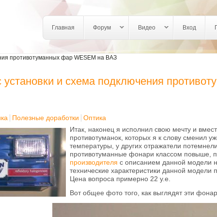
Login links
Главная
Форум
Видео
Вход
ения противотуманных фар WESEM на ВАЗ
 установки и схема подключения противо
ика
Полезные доработки
Оптика
Итак, наконец я исполнил свою мечту и вмес
противотуманок, которых я к слову сменил уж
температуры, у других отражатели потемнели
противотуманные фонари классом повыше, п
производителя
с описанием данной модели на
технические характеристики данной модели
Цена вопроса примерно 22 у.е.
Вот общее фото того, как выглядят эти фонар