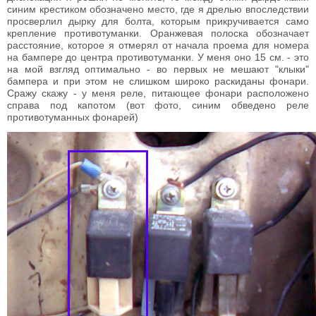
синим крестиком обозначено место, где я дрелью впоследствии
просверлил дырку для болта, которым прикручивается само
крепление противотуманки. Оранжевая полоска обозначает
расстояние, которое я отмерял от начала проема для номера
на бампере до центра противотуманки. У меня оно 15 см. - это
на мой взгляд оптимально - во первых не мешают "клыки"
бампера и при этом не слишком широко раскиданы фонари.
Сражу скажу - у меня реле, питающее фонари расположено
справа под капотом (вот фото, синим обведено реле
противотуманных фонарей)