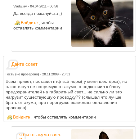
VladiZlav
-
04.04.2011 - 00:56
Да всегда пожалуйста ;)
Войдите
, чтобы
оставлять комментарии
Дайте совет
Гость (не проверено)
-
28.11.2009 - 23:31
Всем привет, поставил птф всё норм( у меня шестёрка), но
плюс тянул не напрямую от акума, а подключил к блоку
предохранителей на габаритный свет... не сильно ли это
нагрузит существующую проводку?? (слышал что лучше
брать от акума, при перегрузке возможны оплавления
проводов)
Войдите
, чтобы оставлять комментарии
я бы от акума взял.