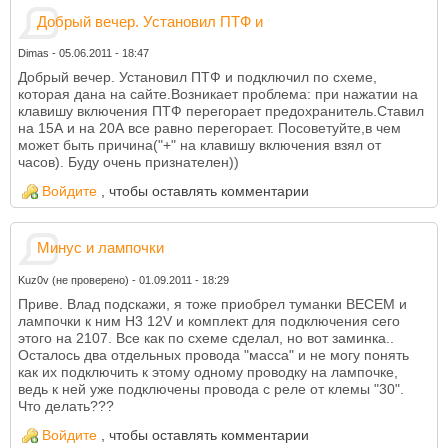
Добрый вечер. Установил ПТФ и
Dimas
-
05.06.2011 - 18:47
Добрый вечер. Установил ПТФ и подключил по схеме,
которая дана на сайте.Возникает проблема: при нажатии на
клавишу включения ПТФ перегорает предохранитель.Ставил
на 15А и на 20А все равно перегорает. Посоветуйте,в чем
может быть причина("+" на клавишу включения взял от
часов). Буду очень признателен))
Войдите
, чтобы оставлять комментарии
Минус и лампочки
Kuz0v (не проверено)
-
01.09.2011 - 18:29
Приве. Влад подскажи, я тоже приобрел туманки ВЕСЕМ и
лампочки к ним Н3 12V и комплект для подключения сего
этого на 2107. Все как по схеме сделал, но вот заминка..
Осталось два отдельных провода "масса" и не могу понять
как их подключить к этому одному проводку на лампочке,
ведь к ней уже подключены провода с реле от клемы "30".
Что делать???
Войдите
, чтобы оставлять комментарии