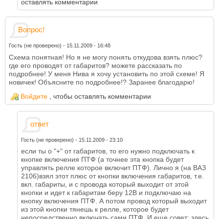
оставлять комментарии
Вопрос!
Гость (не проверено)
-
15.11.2009 - 16:48
Схема понятная! Но я не могу понять откудова взять плюс?
где его проводят от габаритов? можете рассказать по
подробнее! У меня Нива я хочу установить по этой схеме! Я
новичек! Объясните по подробнее!? Заранее благодарю!
Войдите
, чтобы оставлять комментарии
ответ
Гость (не проверено)
-
15.11.2009 - 23:10
если ты о "+" от габаритов, то его нужно подключать к
кнопке включения ПТФ (а точнее эта кнопка будет
управлять релле которое включит ПТФ). Лично я (на ВАЗ
2106)взял этот плюс от кнопки включения габаритов, т.е.
вкл. габариты, и с провода который выходит от этой
кнопки и идет к габаритам беру 12В и подключаю на
кнопку включения ПТФ. А потом провод который выходит
из этой кнопки тянешь к релле, которое будет
непосредственно включать сами ПТФ. И еще совет: здесь