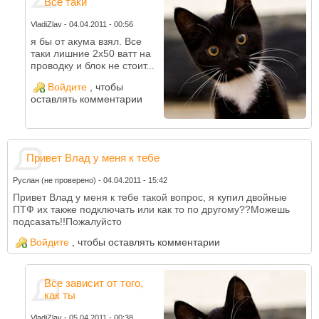
Все таки
VladiZlav
-
04.04.2011 - 00:56
я бы от акума взял. Все
таки лишние 2х50 ватт на
проводку и блок не стоит...
Войдите
, чтобы
оставлять комментарии
Привет Влад у меня к тебе
Руслан (не проверено)
-
04.04.2011 - 15:42
Привет Влад у меня к тебе такой вопрос, я купил двойные
ПТФ их также подключать или как то по другому??Можешь
подсазать!!Пожалуйсто
Войдите
, чтобы оставлять комментарии
Все зависит от того,
как ты
VladiZlav
-
05.04.2011 - 00:38