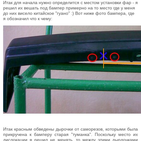
Итак для начала нужно определится с местом установки фар - я
решил их вешать под бампер примерно на то место где у меня
до них висело китайское "гуано" :) Вот ниже фото бампера, где
я обозначил что к чему:
Итак красным обведены дырочки от саморезов, которыми была
прикручена к бамперу старая "туманка". Поскольку место их
дислокации я решил не менять, то между этими дырдочками