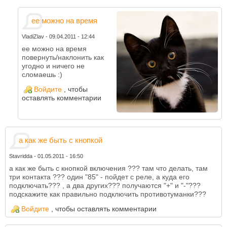
ее можно на время
VladiZlav
-
09.04.2011 - 12:44
ее можно на время
повернуть/наклонить как
угодно и ничего не
сломаешь :)
Войдите
, чтобы
оставлять комментарии
а как же быть с кнопкой
Stavridda
-
01.05.2011 - 16:50
а как же быть с кнопкой включения ??? там что делать, там
три контакта ??? один "85" - пойдет с реле, а куда его
подключать??? , а два других??? получаются "+" и "-"???
подскажите как правильно подключить противотуманки???
Войдите
, чтобы оставлять комментарии