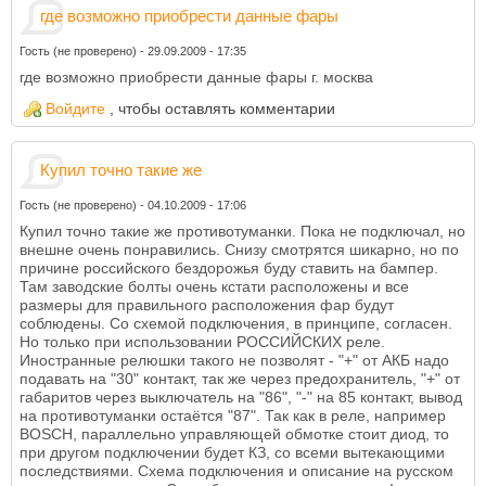
где возможно приобрести данные фары
Гость (не проверено)
-
29.09.2009 - 17:35
где возможно приобрести данные фары г. москва
Войдите
, чтобы оставлять комментарии
Купил точно такие же
Гость (не проверено)
-
04.10.2009 - 17:06
Купил точно такие же противотуманки. Пока не подключал, но
внешне очень понравились. Снизу смотрятся шикарно, но по
причине российского бездорожья буду ставить на бампер.
Там заводские болты очень кстати расположены и все
размеры для правильного расположения фар будут
соблюдены. Со схемой подключения, в принципе, согласен.
Но только при использовании РОССИЙСКИХ реле.
Иностранные релюшки такого не позволят - "+" от АКБ надо
подавать на "30" контакт, так же через предохранитель, "+" от
габаритов через выключатель на "86", "-" на 85 контакт, вывод
на противотуманки остаётся "87". Так как в реле, например
BOSCH, параллельно управляющей обмотке стоит диод, то
при другом подключении будет КЗ, со всеми вытекающими
последствиями. Схема подключения и описание на русском