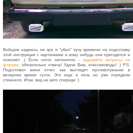
Вобщем надеюсь не зря я "убил" кучу времени на подготовку
этой инструкции с картинками и кому нибудь она пригодится и
поможет :) Если чтото непонятно -
задавайте вопросы на
форуме
, обязательно отвечу! Удачи Вам, классиководы! ;) P.S.
Подготовил мини отчет, как выглядят противотуманки в
вечернее время суток. Это еще е ночь но уже порядком
стемнело. Итак, вид на авто спереди :)