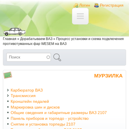
Перейти к основному содержанию
Skip to search
Login links
Логин
Регистрация
Вы здесь
Главная
»
Дорабатываем ВАЗ
»
Процесс установки и схема подключения
противотуманных фар WESEM на ВАЗ
Поиск
Форма поиска
МУРЗИЛКА
Карбюратор ВАЗ
Трансмиссия
Кронштейн педалей
Маркировка шин и дисков
Общие сведения и габаритные размеры ВАЗ 2107
Панель приборов и торпедо - устройство
Снятие и установка торпеды 2107